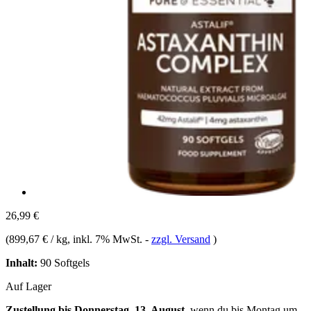
26,99 €
(
899,67 € / kg
, inkl. 7% MwSt.
-
zzgl. Versand
)
Inhalt:
90 Softgels
Auf Lager
Zustellung bis Donnerstag, 13. August
, wenn du bis
Montag um