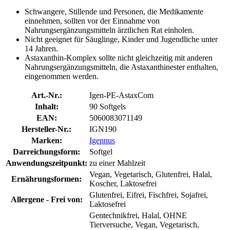
Schwangere, Stillende und Personen, die Medikamente
einnehmen, sollten vor der Einnahme von
Nahrungsergänzungsmitteln ärztlichen Rat einholen.
Nicht geeignet für Säuglinge, Kinder und Jugendliche unter
14 Jahren.
Astaxanthin-Komplex sollte nicht gleichzeitig mit anderen
Nahrungsergänzungsmitteln, die Astaxanthinester enthalten,
eingenommen werden.
Art.-Nr.:
Igen-PE-AstaxCom
Inhalt:
90 Softgels
EAN:
5060083071149
Hersteller-Nr.:
IGN190
Marken:
Igennus
Darreichungsform:
Softgel
Anwendungszeitpunkt:
zu einer Mahlzeit
Vegan, Vegetarisch, Glutenfrei, Halal,
Ernährungsformen:
Koscher, Laktosefrei
Glutenfrei, Eifrei, Fischfrei, Sojafrei,
Allergene - Frei von:
Laktosefrei
Gentechnikfrei, Halal, OHNE
Tierversuche, Vegan, Vegetarisch,