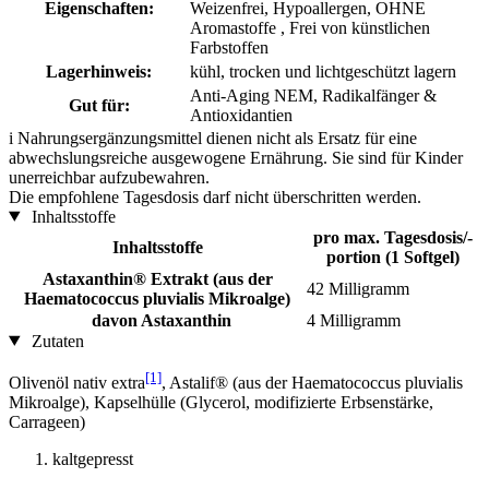
Eigenschaften:
Weizenfrei, Hypoallergen, OHNE
Aromastoffe , Frei von künstlichen
Farbstoffen
Lagerhinweis:
kühl, trocken und lichtgeschützt lagern
Anti-Aging NEM, Radikalfänger &
Gut für:
Antioxidantien
i
Nahrungsergänzungsmittel dienen nicht als Ersatz für eine
abwechslungsreiche ausgewogene Ernährung. Sie sind für Kinder
unerreichbar aufzubewahren.
Die empfohlene Tagesdosis darf nicht überschritten werden.
Inhaltsstoffe
pro max. Tagesdosis/-
Inhaltsstoffe
portion (1 Softgel)
Astaxanthin® Extrakt (aus der
42 Milligramm
Haematococcus pluvialis Mikroalge)
davon Astaxanthin
4 Milligramm
Zutaten
[1]
Olivenöl nativ extra
, Astalif® (aus der Haematococcus pluvialis
Mikroalge), Kapselhülle (Glycerol, modifizierte Erbsenstärke,
Carrageen)
kaltgepresst