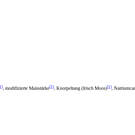
1]
[1]
[1]
, modifizierte Maisstärke
, Knorpeltang (Irisch Moos)
, Natriumca