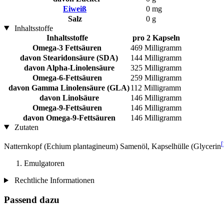
Eiweiß
0 mg
Salz
0 g
Inhaltsstoffe
Inhaltsstoffe
pro 2 Kapseln
Omega-3 Fettsäuren
469 Milligramm
davon Stearidonsäure (SDA)
144 Milligramm
davon Alpha-Linolensäure
325 Milligramm
Omega-6-Fettsäuren
259 Milligramm
davon Gamma Linolensäure (GLA)
112 Milligramm
davon Linolsäure
146 Milligramm
Omega-9-Fettsäuren
146 Milligramm
davon Omega-9-Fettsäuren
146 Milligramm
Zutaten
[
Natternkopf (Echium plantagineum) Samenöl, Kapselhülle (Glycerin
Emulgatoren
Rechtliche Informationen
Passend dazu