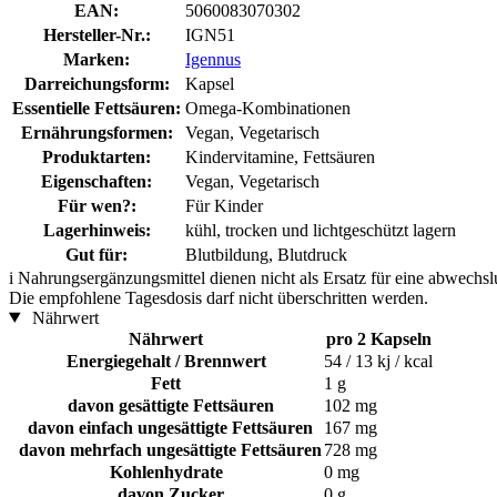
EAN:
5060083070302
Hersteller-Nr.:
IGN51
Marken:
Igennus
Darreichungsform:
Kapsel
Essentielle Fettsäuren:
Omega-Kombinationen
Ernährungsformen:
Vegan, Vegetarisch
Produktarten:
Kindervitamine, Fettsäuren
Eigenschaften:
Vegan, Vegetarisch
Für wen?:
Für Kinder
Lagerhinweis:
kühl, trocken und lichtgeschützt lagern
Gut für:
Blutbildung, Blutdruck
i
Nahrungsergänzungsmittel dienen nicht als Ersatz für eine abwechs
Die empfohlene Tagesdosis darf nicht überschritten werden.
Nährwert
Nährwert
pro 2 Kapseln
Energiegehalt / Brennwert
54 / 13 kj / kcal
Fett
1 g
davon gesättigte Fettsäuren
102 mg
davon einfach ungesättigte Fettsäuren
167 mg
davon mehrfach ungesättigte Fettsäuren
728 mg
Kohlenhydrate
0 mg
davon Zucker
0 g