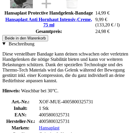
Hansaplast Protective Handgelenk-Bandage
14,99 €
Hansaplast Anti Hornhaut Intensiv-Creme,
9,99 €
75 ml
(133,20 € / l)
Gesamtpreis:
24,98 €
Beide in den Warenkorb
Beschreibung
Diese verstellbare Bandage kann deinen schwachen oder verletzten
Handgelenken die nötige Stabilität bieten und kann vor weiteren
Belastungen schützen. Dank der speziellen Technologie und des
Thermo-Tech Materials wird das Gelenk während der Bewegung
gestützt inkl. einer Kompression, die du ganz individuell an deine
Bedürfnisse anpassen kannst.
Hinweis:
Waschbar bei 30°C.
Art.-Nr.:
XOF-MUE-4005800325731
Inhalt:
1 Stk
EAN:
4005800325731
Hersteller-Nr.:
4005800325731
Marken:
Hansaplast