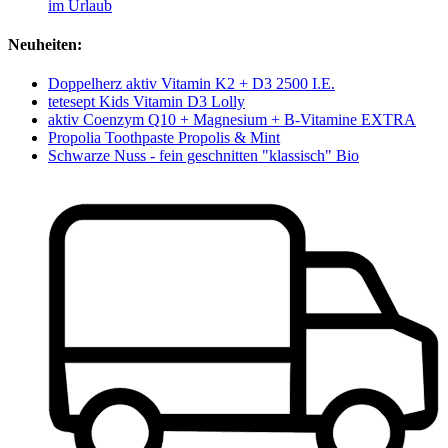
im Urlaub
Neuheiten:
Doppelherz aktiv Vitamin K2 + D3 2500 I.E.
tetesept Kids Vitamin D3 Lolly
aktiv Coenzym Q10 + Magnesium + B-Vitamine EXTRA
Propolia Toothpaste Propolis & Mint
Schwarze Nuss - fein geschnitten "klassisch" Bio