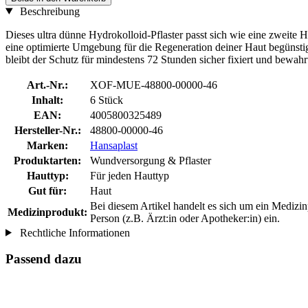
Beschreibung
Dieses ultra dünne Hydrokolloid-Pflaster passt sich wie eine zweite 
eine optimierte Umgebung für die Regeneration deiner Haut begünstig
bleibt der Schutz für mindestens 72 Stunden sicher fixiert und bewahr
Art.-Nr.:
XOF-MUE-48800-00000-46
Inhalt:
6 Stück
EAN:
4005800325489
Hersteller-Nr.:
48800-00000-46
Marken:
Hansaplast
Produktarten:
Wundversorgung & Pflaster
Hauttyp:
Für jeden Hauttyp
Gut für:
Haut
Bei diesem Artikel handelt es sich um ein Mediz
Medizinprodukt:
Person (z.B. Ärzt:in oder Apotheker:in) ein.
Rechtliche Informationen
Passend dazu