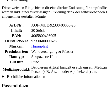
Diese weichen Ringe bieten dir eine direkte Entlastung für empfindli
werden inkl. einer zuverlässigen Fixierung dank der selbstklebenden
angenehmer gestalten könnte.
Art.-Nr.:
XOF-MUE-92330-00000-25
Inhalt:
20 Stück
EAN:
4005800486005
Hersteller-Nr.:
92330-00000-25
Marken:
Hansaplast
Produktarten:
Wundversorgung & Pflaster
Hauttyp:
Strapazierte Haut
Gut für:
Füße
Bei diesem Artikel handelt es sich um ein Mediz
Medizinprodukt:
Person (z.B. Ärzt:in oder Apotheker:in) ein.
Rechtliche Informationen
Passend dazu