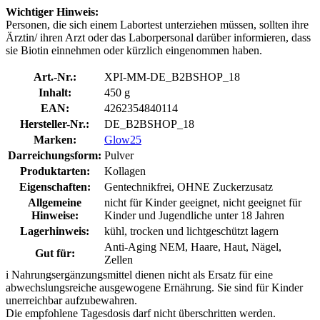
Wichtiger Hinweis:
Personen, die sich einem Labortest unterziehen müssen, sollten ihre
Ärztin/ ihren Arzt oder das Laborpersonal darüber informieren, dass
sie Biotin einnehmen oder kürzlich eingenommen haben.
Art.-Nr.:
XPI-MM-DE_B2BSHOP_18
Inhalt:
450 g
EAN:
4262354840114
Hersteller-Nr.:
DE_B2BSHOP_18
Marken:
Glow25
Darreichungsform:
Pulver
Produktarten:
Kollagen
Eigenschaften:
Gentechnikfrei, OHNE Zuckerzusatz
Allgemeine
nicht für Kinder geeignet, nicht geeignet für
Hinweise:
Kinder und Jugendliche unter 18 Jahren
Lagerhinweis:
kühl, trocken und lichtgeschützt lagern
Anti-Aging NEM, Haare, Haut, Nägel,
Gut für:
Zellen
i
Nahrungsergänzungsmittel dienen nicht als Ersatz für eine
abwechslungsreiche ausgewogene Ernährung. Sie sind für Kinder
unerreichbar aufzubewahren.
Die empfohlene Tagesdosis darf nicht überschritten werden.