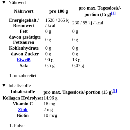
Nährwert
pro max. Tagesdosis/-
Nährwert
pro 100 g
[1]
portion (15 g)
Energiegehalt /
1528 / 365 kj
230 / 55 kj / kcal
Brennwert
/ kcal
Fett
0 g
0 g
davon gesättigte
0 g
0 g
Fettsäuren
Kohlenhydrate
0 g
0 g
davon Zucker
0 g
0 g
Eiweiß
90 g
13 g
Salz
0,5 g
0,07 g
unzubereitet
Inhaltsstoffe
[1]
Inhaltsstoffe
pro max. Tagesdosis/-portion (15 g)
Kollagen Hydrolysat
14,96 g
Vitamin C
16 mg
Zink
2 mg
Biotin
10 mcg
Pulver