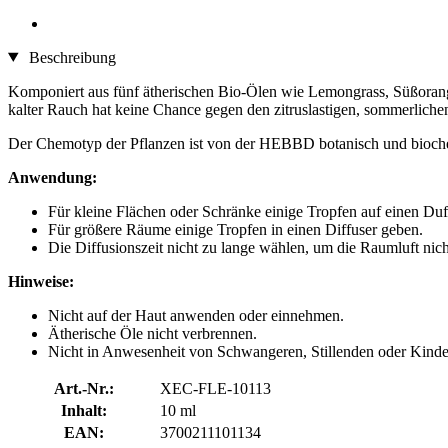
Beschreibung
Komponiert aus fünf ätherischen Bio-Ölen wie Lemongrass, Süßorange,
kalter Rauch hat keine Chance gegen den zitruslastigen, sommerliche
Der Chemotyp der Pflanzen ist von der HEBBD botanisch und bioch
Anwendung:
Für kleine Flächen oder Schränke einige Tropfen auf einen Duf
Für größere Räume einige Tropfen in einen Diffuser geben.
Die Diffusionszeit nicht zu lange wählen, um die Raumluft ni
Hinweise:
Nicht auf der Haut anwenden oder einnehmen.
Ätherische Öle nicht verbrennen.
Nicht in Anwesenheit von Schwangeren, Stillenden oder Kinder
Art.-Nr.:
XEC-FLE-10113
Inhalt:
10 ml
EAN:
3700211101134