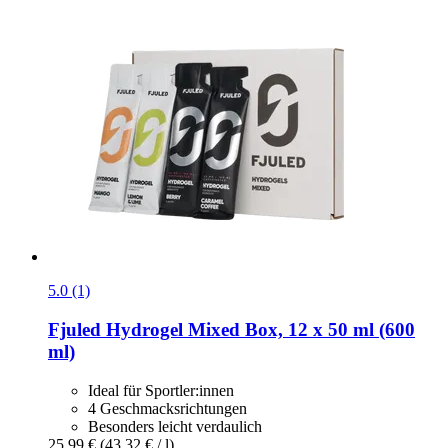
5.0 (1)
Fjuled
Hydrogel Mixed Box, 12 x 50 ml (600
ml)
Ideal für Sportler:innen
4 Geschmacksrichtungen
Besonders leicht verdaulich
25,99 €
(43,32 € / l)