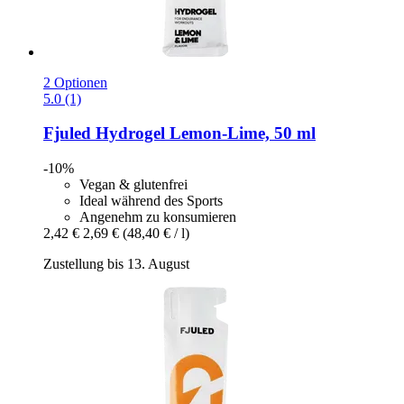
2 Optionen
5.0 (1)
Fjuled
Hydrogel Lemon-​Lime, 50 ml
-10%
Vegan & glutenfrei
Ideal während des Sports
Angenehm zu konsumieren
2,42 €
2,69 €
(48,40 € / l)
Zustellung bis 13. August