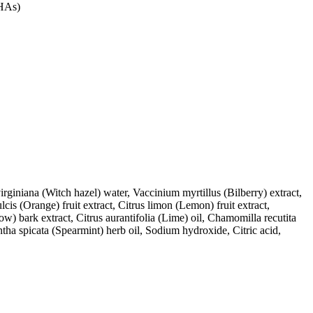
AHAs)
rginiana (Witch hazel) water, Vaccinium myrtillus (Bilberry) extract,
cis (Orange) fruit extract, Citrus limon (Lemon) fruit extract,
w) bark extract, Citrus aurantifolia (Lime) oil, Chamomilla recutita
entha spicata (Spearmint) herb oil, Sodium hydroxide, Citric acid,