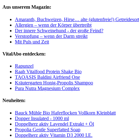
Aus unserem Magazin:
Amaranth, Buchweizen, Hirse… alte (glutenfreie!) Getreidesor
Allergien – wenn der Körper übertreibt
Der innere Schweinehund - der große Feind?
Verstopfung – wenn der Darm streikt
Mit Puls und Zeit
VitalAbo entdecken:
Rapunzel
Raab Vitalfood Protein Shake Bio
TAOASIS Baldini Airfriend One
Kräutergarten Honig-Propolis Shampoo
Pura Nutra Magnesium Complex
Neuheiten:
Bauck Mühle Bio Haferflocken Vollkorn Kleinblatt
Dopper Insulated - 1000 ml
Doppelherz aktiv Lavendel Extrakt + Öl
Propolia Gentle Superfatted Soap
Doppelherz aktiv Vitamin D3 2000 I.E.