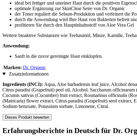
ideal bei fettiger und unreiner Haut durch die positiven Eigen
optimale Ergänzung zur SkinClear Seire von Dr. Organic
der Toner reguliert die Sebum-Produktion und verfeinert die Po
durch die Anwendung wird Ihre Haut von Bakterien befreit und 
profitieren Sie durch den Hauptinhaltsstoff von Aloe Vera Gel
Weitere bioaktive Substanzen wie Teebaumöl, Minze, Kamille, Teebau
Anwendung:
Sanft in die zuvor gereinigte Haut einklopfen.
Marken:
Dr. Organic
Zusatzinformationen
Ingredients (INCI):
Aqua, Aloe barbadensis leaf juice, Alcohol denat
Citrus paradisi (Grapefruit) peel oil, Alcohol, Saccharum officinarum (
Cucumis sativus (Cucumber) fruit extract, Rosmarinus officinalis (Rose
(Matricaria) flower extract, Citrus paradisi (Grapefruit) seed extract,
Sodium benzoate, Potassium sorbate, Limonene, Citral.
Dieses Produkt bewerten
Erfahrungsberichte in Deutsch für Dr. Org