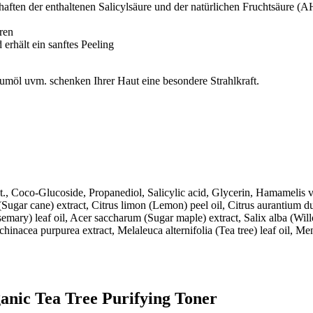
schaften der enthaltenen Salicylsäure und der natürlichen Fruchtsäure (
ren
erhält ein sanftes Peeling
möl uvm. schenken Ihrer Haut eine besondere Strahlkraft.
., Coco-Glucoside, Propanediol, Salicylic acid, Glycerin, Hamamelis vi
Sugar cane) extract, Citrus limon (Lemon) peel oil, Citrus aurantium dul
mary) leaf oil, Acer saccharum (Sugar maple) extract, Salix alba (Willo
 Echinacea purpurea extract, Melaleuca alternifolia (Tea tree) leaf oil, M
anic Tea Tree Purifying Toner