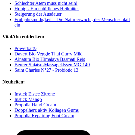
Schlechter Atem muss nicht sein!
Honig - Ein natürliches Heilmittel
Steigerung der Ausdauer
Frühjahrsmüdigkeit – Die Natur erwacht, der Mensch schläft
ein
VitalAbo entdecken:
Powerbar®
Davert Bio Veggie Thai Curry Mild
Alnatura Bio Himalaya Basmati Reis
Beurer Shiatsu-Massagekissen MG 149
Saint Charles N°27 - Probiotic 13
Neuheiten:
Instick Eistee Zitrone
Instick Mango
Propolia Hand Cream
Doppelherz aktiv Kollagen Gums
Propolia Repairing Foot Cream