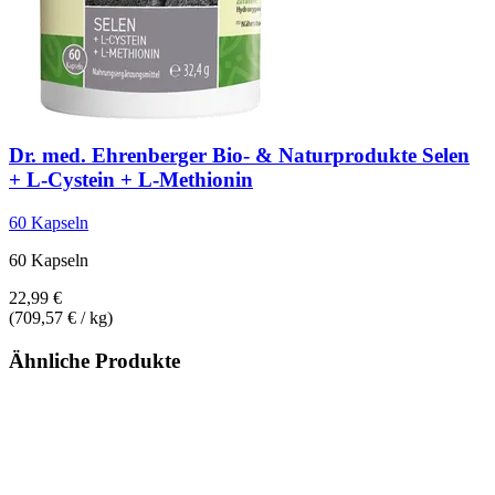
Dr. med. Ehrenberger Bio- & Naturprodukte
Selen
+ L-​Cystein + L-​Methionin
60 Kapseln
60 Kapseln
22,99 €
(709,57 € / kg)
Ähnliche Produkte