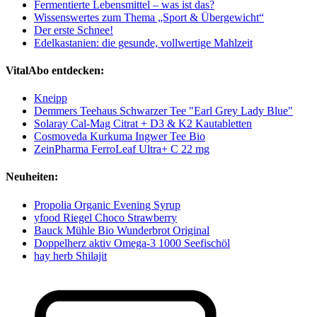
Fermentierte Lebensmittel – was ist das?
Wissenswertes zum Thema „Sport & Übergewicht“
Der erste Schnee!
Edelkastanien: die gesunde, vollwertige Mahlzeit
VitalAbo entdecken:
Kneipp
Demmers Teehaus Schwarzer Tee "Earl Grey Lady Blue"
Solaray Cal-Mag Citrat + D3 & K2 Kautabletten
Cosmoveda Kurkuma Ingwer Tee Bio
ZeinPharma FerroLeaf Ultra+ C 22 mg
Neuheiten:
Propolia Organic Evening Syrup
yfood Riegel Choco Strawberry
Bauck Mühle Bio Wunderbrot Original
Doppelherz aktiv Omega-3 1000 Seefischöl
hay herb Shilajit