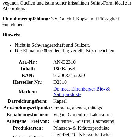
veganen Quellen und ist in seiner kristallinen Sulfat-Form ideal zur
Absorption.
Einnahmeempfehlung:
3 x täglich 1 Kapsel mit Flüssigkeit
einnehmen.
Hinweis:
Nicht in Schwangerschaft und Stillzeit.
Die Einnahme über den Tag verteilt, ist zu beachten.
Art.-Nr.:
AN-D2310
Inhalt:
180 Kapseln
EAN:
9120037452229
Hersteller-Nr.:
D2310
Dr. med. Ehrenberger Bio- &
Marken:
Naturprodukte
Darreichungsform:
Kapsel
Anwendungszeitpunkt:
morgens, abends, mittags
Ernährungsformen:
Vegan, Glutenfrei, Laktosefrei
Allergene - Frei von:
Glutenfrei, Sojafrei, Laktosefrei
Produktarten:
Pflanzen- & Kräuterprodukte
Hefefrei, OHNE synthetische