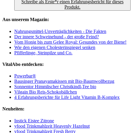
Schreibe als Erste*r einen Erfahrungsbericht für dieses
Produkt.
Aus unserem Magazin:
Nahrungsmittel-Unverträglichkeiten - Die Fakten
Der innere Schweinehund - der große Feind?
Vom Honig bis zum Gelee Royal: Gesundes von der Biene!
Wie den eigenen Cholesterinspiegel senken
Pfifferlinge, Steinpilze und Co.
VitalAbo entdecken:
Powerbar®
Bausinger Pranayamakissen mit Bio-Baumwollbezug
Sonnentor Himmlischer Christkindl-Tee bio
Vilgain Bio Reis-Schokobällchen
4 Erfahrungsberichte für Life Light Vitamin B-Komplex
Neuheiten:
Instick Eistee Zitrone
yfood Trinkmahlzeit Heavenly Hazelnut
yfood Trinkmahlzeit Fresh Berry