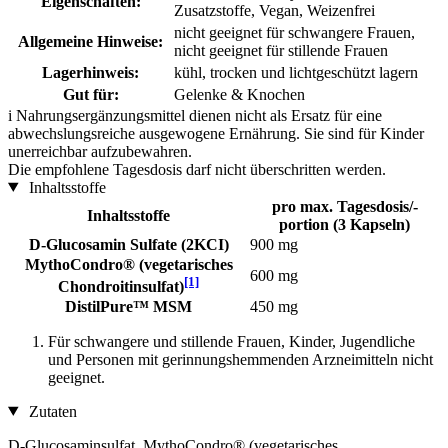
Eigenschaften:
Zusatzstoffe, Vegan, Weizenfrei
nicht geeignet für schwangere Frauen,
Allgemeine Hinweise:
nicht geeignet für stillende Frauen
Lagerhinweis:
kühl, trocken und lichtgeschützt lagern
Gut für:
Gelenke & Knochen
i
Nahrungsergänzungsmittel dienen nicht als Ersatz für eine
abwechslungsreiche ausgewogene Ernährung. Sie sind für Kinder
unerreichbar aufzubewahren.
Die empfohlene Tagesdosis darf nicht überschritten werden.
Inhaltsstoffe
pro max. Tagesdosis/-
Inhaltsstoffe
portion (3 Kapseln)
D-Glucosamin Sulfate (2KCI)
900 mg
MythoCondro® (vegetarisches
600 mg
[1]
Chondroitinsulfat)
DistilPure™ MSM
450 mg
Für schwangere und stillende Frauen, Kinder, Jugendliche
und Personen mit gerinnungshemmenden Arzneimitteln nicht
geeignet.
Zutaten
D-Glucosaminsulfat, MythoCondro® (vegetarisches