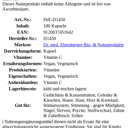
Dieses Naturprodukt enthält keine Allergene und ist frei von
Ascorbinsäure.
Art.-Nr.:
DrE-D1450
Inhalt:
180 Kapseln
EAN:
9120037451642
Hersteller-Nr.:
D1450
Marken:
Dr. med. Ehrenberger Bio- & Naturprodukte
Darreichungsform:
Kapsel
Vitamine:
Vitamin C
Ernährungsformen:
Vegan, Vegetarisch
Produktarten:
Vitamine
Eigenschaften:
Vegan, Vegetarisch
Antioxidantien:
Vitamin C
Lagerhinweis:
kühl und trocken lagern
Gedächtnis & Konzentration, Gelenke &
Knochen, Haare, Haut, Herz & Kreislauf,
Gut für:
Immunsystem, Stimmung - gegen Müdigkeit,
Nägel, Nerven, Psyche, Stoffwechsel, Zähne
& Zahnfleisch, Zellen
i
Nahrungsergänzungsmittel dienen nicht als Ersatz für eine
abwechslungsreiche ausgewogene Ernährung. Sie sind für Kinder