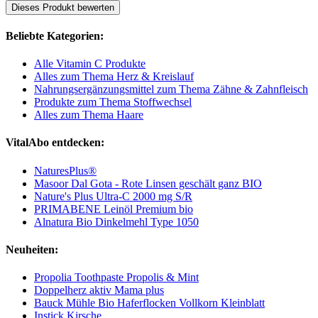
Dieses Produkt bewerten
Beliebte Kategorien:
Alle Vitamin C Produkte
Alles zum Thema Herz & Kreislauf
Nahrungsergänzungsmittel zum Thema Zähne & Zahnfleisch
Produkte zum Thema Stoffwechsel
Alles zum Thema Haare
VitalAbo entdecken:
NaturesPlus®
Masoor Dal Gota - Rote Linsen geschält ganz BIO
Nature's Plus Ultra-C 2000 mg S/R
PRIMABENE Leinöl Premium bio
Alnatura Bio Dinkelmehl Type 1050
Neuheiten:
Propolia Toothpaste Propolis & Mint
Doppelherz aktiv Mama plus
Bauck Mühle Bio Haferflocken Vollkorn Kleinblatt
Instick Kirsche