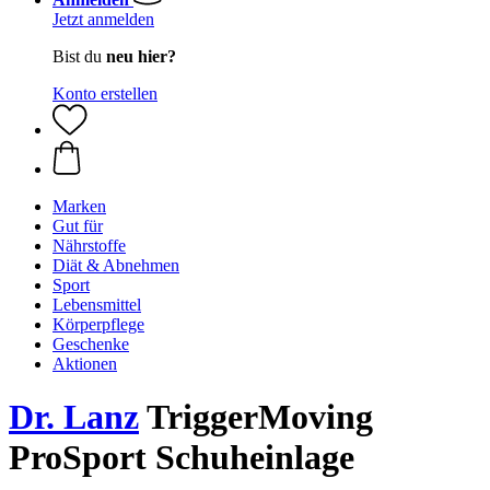
Jetzt anmelden
Bist du
neu hier?
Konto erstellen
Marken
Gut für
Nährstoffe
Diät & Abnehmen
Sport
Lebensmittel
Körperpflege
Geschenke
Aktionen
Dr. Lanz
TriggerMoving
ProSport Schuheinlage