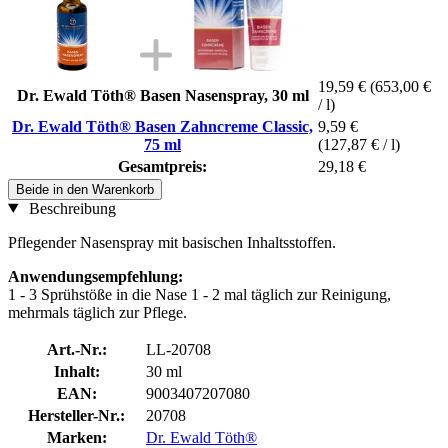
19,59 €
(653,00 €
Dr. Ewald Töth® Basen Nasenspray, 30 ml
/ l)
Dr. Ewald Töth® Basen Zahncreme Classic,
9,59 €
75 ml
(127,87 € / l)
Gesamtpreis:
29,18 €
Beide in den Warenkorb
Beschreibung
Pflegender Nasenspray mit basischen Inhaltsstoffen.
Anwendungsempfehlung:
1 - 3 Sprühstöße in die Nase 1 - 2 mal täglich zur Reinigung,
mehrmals täglich zur Pflege.
Art.-Nr.:
LL-20708
Inhalt:
30 ml
EAN:
9003407207080
Hersteller-Nr.:
20708
Marken:
Dr. Ewald Töth®