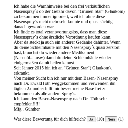
Ich habe die Warnhinweise bei den frei verkäuflichen
Nasenspray´s ob der Gefahr davon "Grünen Star" (Glaukom)
zu bekommen immer ignoriert, weil ich ohne diese
Nasenspray´s nicht mehr sein konnte und quasi süchtig
danach geworden war.
Ich finde es total verantwortungslos, dass man diese
Nasenspray´s ohne ärztliche Verordnung kaufen kann.
Aber da steckt ja auch ein anderer Gedanke dahinter. Wenn
du deine Schleimhäute mit den Nasenspray´s quasi zerstört
hast, brauchst du wieder andere Medikament
(Nasenöl.....usw) damit du deine Schleimhäute wieder
einigermaßen damit heilen kannst.
Seit Jänner 2015 bin ich an "Grünen Star"( Glaukom),
erkrankt.
Von meiner Sucht bin ich nur mit dem Basen- Nasenspray
nach Dr. EwaldTöth weggekommen und verwenden ihn
täglich 2x und er hilft mir besser meine Nase frei zu
bekommen als alle andere Spray´s.
Ich kann den Basen-Nasenspray nach Dr. Töth sehr
empfehlen!!!!!
Mfg . Günther
War diese Bewertung für dich hilfreich?
(10)
(1)
Ja
Nein