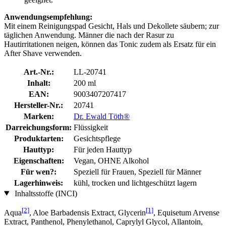
Anwendungsempfehlung:
Mit einem Reinigungspad Gesicht, Hals und Dekollete säubern; zur
täglichen Anwendung. Männer die nach der Rasur zu
Hautirritationen neigen, können das Tonic zudem als Ersatz für ein
After Shave verwenden.
Art.-Nr.:
LL-20741
Inhalt:
200 ml
EAN:
9003407207417
Hersteller-Nr.:
20741
Marken:
Dr. Ewald Töth®
Darreichungsform:
Flüssigkeit
Produktarten:
Gesichtspflege
Hauttyp:
Für jeden Hauttyp
Eigenschaften:
Vegan, OHNE Alkohol
Für wen?:
Speziell für Frauen, Speziell für Männer
Lagerhinweis:
kühl, trocken und lichtgeschützt lagern
Inhaltsstoffe (INCI)
[2]
[1]
Aqua
, Aloe Barbadensis Extract, Glycerin
, Equisetum Arvense
Extract, Panthenol, Phenylethanol, Caprylyl Glycol, Allantoin,