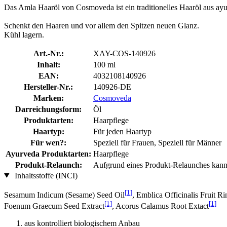
Das Amla Haaröl von Cosmoveda ist ein traditionelles Haaröl aus ay
Schenkt den Haaren und vor allem den Spitzen neuen Glanz.
Kühl lagern.
Art.-Nr.:
XAY-COS-140926
Inhalt:
100 ml
EAN:
4032108140926
Hersteller-Nr.:
140926-DE
Marken:
Cosmoveda
Darreichungsform:
Öl
Produktarten:
Haarpflege
Haartyp:
Für jeden Haartyp
Für wen?:
Speziell für Frauen, Speziell für Männer
Ayurveda Produktarten:
Haarpflege
Produkt-Relaunch:
Aufgrund eines Produkt-Relaunches kann d
Inhaltsstoffe (INCI)
[1]
Sesamum Indicum (Sesame) Seed Oil
, Emblica Officinalis Fruit Ri
[1]
[1]
Foenum Graecum Seed Extract
, Acorus Calamus Root Extact
aus kontrolliert biologischem Anbau