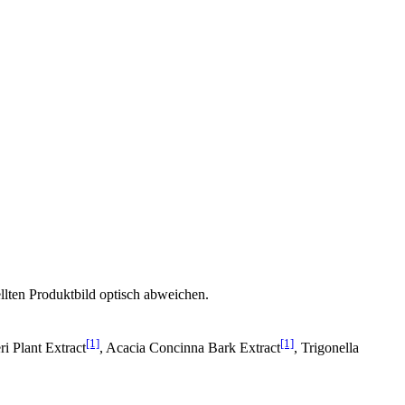
llten Produktbild optisch abweichen.
[1]
[1]
i Plant Extract
, Acacia Concinna Bark Extract
, Trigonella