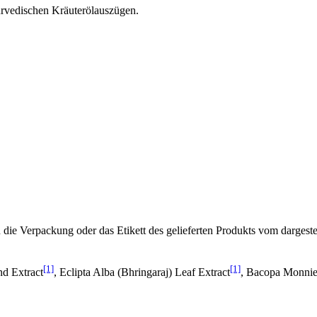
urvedischen Kräuterölauszügen.
ie Verpackung oder das Etikett des gelieferten Produkts vom dargeste
[1]
[1]
nd Extract
, Eclipta Alba (Bhringaraj) Leaf Extract
, Bacopa Monnier