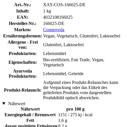
Art.-Nr.:
XAY-COS-166025-DE
Inhalt:
1 kg
EAN:
4032108166025
Hersteller-Nr.:
166025-DE
Marken:
Cosmoveda
Ernährungsformen:
Vegan, Vegetarisch, Glutenfrei, Laktosefrei
Allergene - Frei
Glutenfrei, Laktosefrei
von:
Produktarten:
Lebensmittel
Bio-zertifiziert, Fair Trade, Vegan,
Eigenschaften:
Vegetarisch
Ayurveda
Lebensmittel, Getreide
Produktarten:
Aufgrund eines Produkt-Relaunches kann
die Verpackung oder das Etikett des
Produkt-Relaunch:
gelieferten Produkts vom dargestellten
Produktbild optisch abweichen.
Nährwert
Nährwert
pro 100 g
Energiegehalt / Brennwert
1151 / 275 kj / kcal
Fett
1,6 g
davon gesättigte Fettsäuren
0,2 g