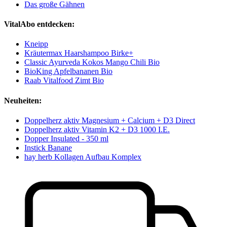
Das große Gähnen
VitalAbo entdecken:
Kneipp
Kräutermax Haarshampoo Birke+
Classic Ayurveda Kokos Mango Chili Bio
BioKing Apfelbananen Bio
Raab Vitalfood Zimt Bio
Neuheiten:
Doppelherz aktiv Magnesium + Calcium + D3 Direct
Doppelherz aktiv Vitamin K2 + D3 1000 I.E.
Dopper Insulated - 350 ml
Instick Banane
hay herb Kollagen Aufbau Komplex