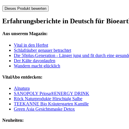
Dieses Produkt bewerten
Erfahrungsberichte in Deutsch für Bioeart
Aus unserem Magazin:
Vital in den Herbst
Schlafräuber genauer betrachtet
Die 50plus-Generation - Länger jung und fit durch eine gesun
Der Kälte davonlaufen
Wandern macht glücklich
VitalAbo entdecken:
Alnatura
SANOPOLY Priosa®ENERGY DRINK
Röck Naturprodukte Hirschtalg Salbe
TEEKANNE Bio Kräutergarten Kamille
Green Asia Gesichtsmaske Detox
Neuheiten: