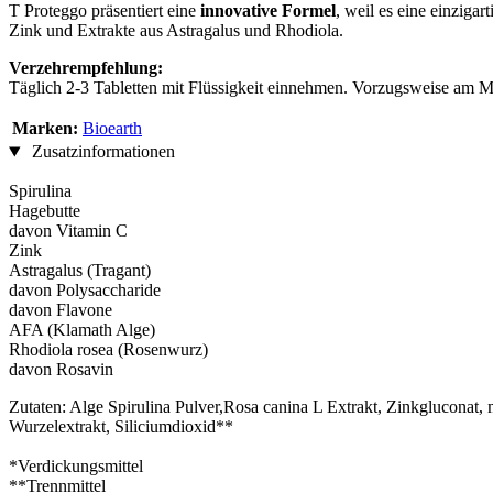
T Proteggo präsentiert eine
innovative Formel
, weil es eine einziga
Zink und Extrakte aus Astragalus und Rhodiola.
Verzehrempfehlung:
Täglich 2-3 Tabletten mit Flüssigkeit einnehmen. Vorzugsweise am 
Marken:
Bioearth
Zusatzinformationen
Spirulina
Hagebutte
davon Vitamin C
Zink
Astragalus (Tragant)
davon Polysaccharide
davon Flavone
AFA (Klamath Alge)
Rhodiola rosea (Rosenwurz)
davon Rosavin
Zutaten: Alge Spirulina Pulver,Rosa canina L Extrakt, Zinkgluconat,
Wurzelextrakt, Siliciumdioxid**
*Verdickungsmittel
**Trennmittel