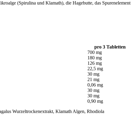
 Mikroalge (Spirulina und Klamath), die Hagebutte, das Spurenelement
pro 3 Tabletten
700 mg
180 mg
126 mg
22,5 mg
30 mg
21 mg
0,06 mg
30 mg
30 mg
0,90 mg
ragalus Wurzeltrockenextrakt, Klamath Algen, Rhodiola