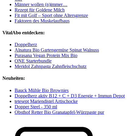
Männer wollen (n)immer…
Rezept für Goldene Milch
Fit mit Golf – Sport ohne Altersgrenze
Faktoren des Muskelaufbaus
VitalAbo entdecken:
Doppelherz
Alnatura Bio Gartengemüse Spinat Walnuss
Purasana Vegan Protein Mix Bio
ONE Starterbundle
Meridol Zahnpasta Zahnfleischschutz
Neuheiten:
Bauck Mühle Bio Brownies
Doppelherz aktiv B12 + C + D3 Energie + Immun Depot
tetesept Mariendistel Artischocke
Dopper Steel - 350 ml
Obsthof Retter Bio Granatapfel-Würzpaste pur