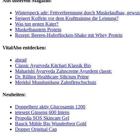
Aus unserem Magazin:
Winterspeck ade: Fettverbrennung durch Muskelaufbau, gewus
Steigert Koffein vor dem Krafttraining die Leistung?
Was tun gegen Kater?
Muskelbaustein Protein
Rezept: Beeren-Haferflocken-Shake mit Whey Protein
VitalAbo entdecken:
ahead
Classic Ayurveda Kitchari Klassik Bio
Maharishi Ayurveda Zahncreme Ayurdent classic
Dr. Rilling Healthcare Silicium Prime
Meridol Mundspülung Zahnfleischschutz
Neuheiten:
Doppelherz aktiv Glucosamin 1200
tetesept Ginseng 600 Intens
Propolia SOS Skincare Gel
Bauck Mühle Bio Wunderbrot Gold
Dopper Original Cap