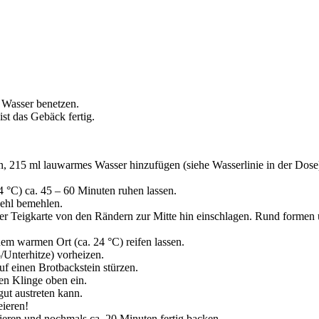
 Wasser benetzen.
st das Gebäck fertig.
n, 215 ml lauwarmes Wasser hinzufügen (siehe Wasserlinie in der Dos
 °C) ca. 45 – 60 Minuten ruhen lassen.
ehl bemehlen.
ner Teigkarte von den Rändern zur Mitte hin einschlagen. Rund formen
m warmen Ort (ca. 24 °C) reifen lassen.
Unterhitze) vorheizen.
uf einen Brotbackstein stürzen.
en Klinge oben ein.
gut austreten kann.
eieren!
eren und nochmals ca. 20 Minuten fertig backen.