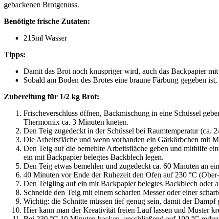
gebackenen Brotgenuss.
Benötigte frische Zutaten:
215ml Wasser
Tipps:
Damit das Brot noch knuspriger wird, auch das Backpapier mit
Sobald am Boden des Brotes eine braune Färbung gegeben ist, i
Zubereitung für 1/2 kg Brot:
Frischeverschluss öffnen, Backmischung in eine Schüssel gebe
Thermomix ca. 3 Minuten kneten.
Den Teig zugedeckt in der Schüssel bei Raumtemperatur (ca. 24
Die Arbeitsfläche und wenn vorhanden ein Gärkörbchen mit M
Den Teig auf die bemehlte Arbeitsfläche geben und mithilfe ei
ein mit Backpapier belegtes Backblech legen.
Den Teig etwas bemehlen und zugedeckt ca. 60 Minuten an eine
40 Minuten vor Ende der Ruhezeit den Ofen auf 230 °C (Ober-/
Den Teigling auf ein mit Backpapier belegtes Backblech oder a
Schneide den Teig mit einem scharfen Messer oder einer scharf
Wichtig: die Schnitte müssen tief genug sein, damit der Dampf 
Hier kann man der Kreativität freien Lauf lassen und Muster kr
Bei 230 °C 10 Minuten backen, anschließend auf 190 °C reduzi