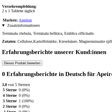
Verzehrempfehlung
:
2 x 1 Tablette täglich
Marken:
Apeiron
Zusatzinformationen
Terminala chebula, Terminala bellirica, Emblica officinalis
Zutaten
: Cellulose,Kartoffelstärke, Kieselsäure, Magnesiumsalze (pfl
Erfahrungsberichte unserer Kund:innen
Dieses Produkt bewerten
0 Erfahrungsberichte in Deutsch für Apeir
3,0
von 5 Sternen
5 Sterne
0
(0%)
4 Sterne
0
(0%)
3 Sterne
1
(100%)
2 Sterne
0
(0%)
1 Stern
0
(0%)