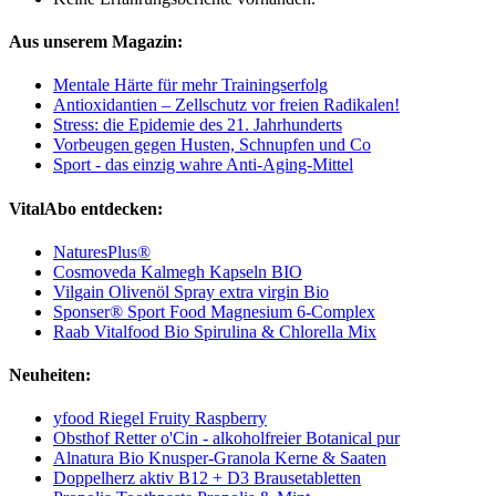
Aus unserem Magazin:
Mentale Härte für mehr Trainingserfolg
Antioxidantien – Zellschutz vor freien Radikalen!
Stress: die Epidemie des 21. Jahrhunderts
Vorbeugen gegen Husten, Schnupfen und Co
Sport - das einzig wahre Anti-Aging-Mittel
VitalAbo entdecken:
NaturesPlus®
Cosmoveda Kalmegh Kapseln BIO
Vilgain Olivenöl Spray extra virgin Bio
Sponser® Sport Food Magnesium 6-Complex
Raab Vitalfood Bio Spirulina & Chlorella Mix
Neuheiten:
yfood Riegel Fruity Raspberry
Obsthof Retter o'Cin - alkoholfreier Botanical pur
Alnatura Bio Knusper-Granola Kerne & Saaten
Doppelherz aktiv B12 + D3 Brausetabletten