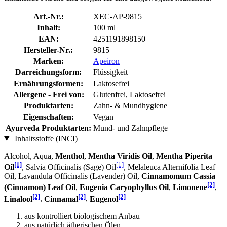
Art.-Nr.:
XEC-AP-9815
Inhalt:
100 ml
EAN:
4251191898150
Hersteller-Nr.:
9815
Marken:
Apeiron
Darreichungsform:
Flüssigkeit
Ernährungsformen:
Laktosefrei
Allergene - Frei von:
Glutenfrei, Laktosefrei
Produktarten:
Zahn- & Mundhygiene
Eigenschaften:
Vegan
Ayurveda Produktarten:
Mund- und Zahnpflege
Inhaltsstoffe (INCI)
Alcohol, Aqua,
Menthol
,
Mentha Viridis Oil
,
Mentha Piperita
[1]
[1]
Oil
, Salvia Officinalis (Sage) Oil
, Melaleuca Alternifolia Leaf
Oil, Lavandula Officinalis (Lavender) Oil,
Cinnamomum Cassia
[2]
(Cinnamon) Leaf Oil
,
Eugenia Caryophyllus Oil
,
Limonene
,
[2]
[2]
[2]
Linalool
,
Cinnamal
,
Eugenol
aus kontrolliert biologischem Anbau
aus natürlich ätherischen Ölen