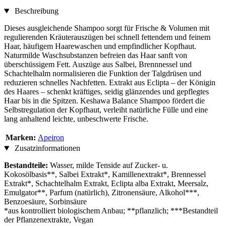
Beschreibung
Dieses ausgleichende Shampoo sorgt für Frische & Volumen mit
regulierenden Kräuterauszügen bei schnell fettendem und feinem
Haar, häufigem Haarewaschen und empfindlicher Kopfhaut.
Naturmilde Waschsubstanzen befreien das Haar sanft von
überschüssigem Fett. Auszüge aus Salbei, Brennnessel und
Schachtelhalm normalisieren die Funktion der Talgdrüsen und
reduzieren schnelles Nachfetten. Extrakt aus Eclipta – der Königin
des Haares – schenkt kräftiges, seidig glänzendes und gepflegtes
Haar bis in die Spitzen. Keshawa Balance Shampoo fördert die
Selbstregulation der Kopfhaut, verleiht natürliche Fülle und eine
lang anhaltend leichte, unbeschwerte Frische.
Marken:
Apeiron
Zusatzinformationen
Bestandteile:
Wasser, milde Tenside auf Zucker- u.
Kokosölbasis**, Salbei Extrakt*, Kamillenextrakt*, Brennessel
Extrakt*, Schachtelhalm Extrakt, Eclipta alba Extrakt, Meersalz,
Emulgator**, Parfum (natürlich), Zitronensäure, Alkohol***,
Benzoesäure, Sorbinsäure
*aus kontrolliert biologischem Anbau; **pflanzlich; ***Bestandteil
der Pflanzenextrakte, Vegan