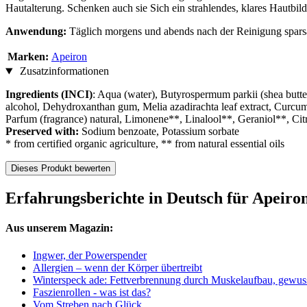
Hautalterung. Schenken auch sie Sich ein strahlendes, klares Hautbild
Anwendung:
Täglich morgens und abends nach der Reinigung sparsam
Marken:
Apeiron
Zusatzinformationen
Ingredients (INCI)
: Aqua (water), Butyrospermum parkii (shea butter
alcohol, Dehydroxanthan gum, Melia azadirachta leaf extract, Curcum
Parfum (fragrance) natural, Limonene**, Linalool**, Geraniol**, Citr
Preserved with:
Sodium benzoate, Potassium sorbate
* from certified organic agriculture, ** from natural essential oils
Dieses Produkt bewerten
Erfahrungsberichte in Deutsch für Apeiro
Aus unserem Magazin:
Ingwer, der Powerspender
Allergien – wenn der Körper übertreibt
Winterspeck ade: Fettverbrennung durch Muskelaufbau, gewus
Faszienrollen - was ist das?
Vom Streben nach Glück