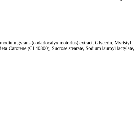
esmodium gyrans (codariocalyx motorius) extract, Glycerin, Myristyl
ta-Carotene (CI 40800), Sucrose stearate, Sodium lauroyl lactylate,