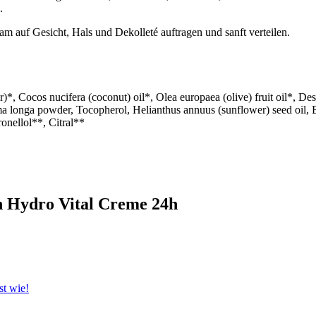
.
 auf Gesicht, Hals und Dekolleté auftragen und sanft verteilen.
)*, Cocos nucifera (coconut) oil*, Olea europaea (olive) fruit oil*, D
a longa powder, Tocopherol, Helianthus annuus (sunflower) seed oil, Be
onellol**, Citral**
n Hydro Vital Creme 24h
st wie!