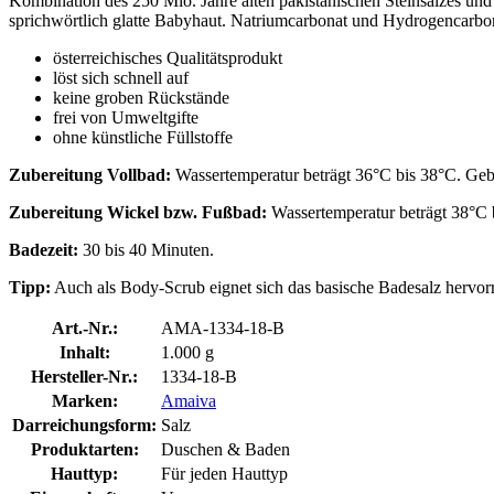
Kombination des 250 Mio. Jahre alten pakistanischen Steinsalzes und
sprichwörtlich glatte Babyhaut. Natriumcarbonat und Hydrogencarbon
österreichisches Qualitätsprodukt
löst sich schnell auf
keine groben Rückstände
frei von Umweltgifte
ohne künstliche Füllstoffe
Zubereitung Vollbad:
Wassertemperatur beträgt 36°C bis 38°C. Geb
Zubereitung Wickel bzw. Fußbad:
Wassertemperatur beträgt 38°C 
Badezeit:
30 bis 40 Minuten.
Tipp:
Auch als Body-Scrub eignet sich das basische Badesalz hervorr
Art.-Nr.:
AMA-1334-18-B
Inhalt:
1.000 g
Hersteller-Nr.:
1334-18-B
Marken:
Amaiva
Darreichungsform:
Salz
Produktarten:
Duschen & Baden
Hauttyp:
Für jeden Hauttyp