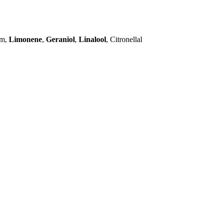
um,
Limonene
,
Geraniol
,
Linalool
, Citronellal