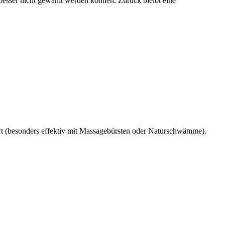
besser nicht gewählt werden können. Zurück bleibt eine
ert (besonders effektiv mit Massagebürsten oder Naturschwämme).