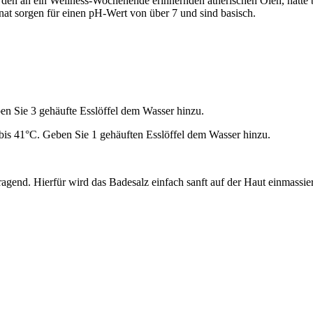
 den an ein Wellness-Wochenende erinnernden ätherischen Ölen, hätte 
at sorgen für einen pH-Wert von über 7 und sind basisch.
en Sie 3 gehäufte Esslöffel dem Wasser hinzu.
bis 41°C. Geben Sie 1 gehäuften Esslöffel dem Wasser hinzu.
agend. Hierfür wird das Badesalz einfach sanft auf der Haut einmassi