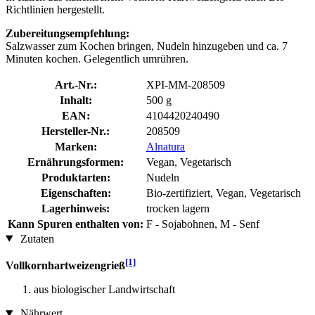
Richtlinien hergestellt.
Zubereitungsempfehlung:
Salzwasser zum Kochen bringen, Nudeln hinzugeben und ca. 7
Minuten kochen. Gelegentlich umrühren.
Art.-Nr.:
XPI-MM-208509
Inhalt:
500 g
EAN:
4104420240490
Hersteller-Nr.:
208509
Marken:
Alnatura
Ernährungsformen:
Vegan, Vegetarisch
Produktarten:
Nudeln
Eigenschaften:
Bio-zertifiziert, Vegan, Vegetarisch
Lagerhinweis:
trocken lagern
Kann Spuren enthalten von:
F - Sojabohnen, M - Senf
Zutaten
[1]
Vollkornhartweizengrieß
aus biologischer Landwirtschaft
Nährwert