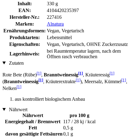
Inhalt:
330 g
EAN:
4104420235397
Hersteller-Nr.:
227416
Marken:
Alnatura
Ernährungsformen:
Vegan, Vegetarisch
Produktarten:
Lebensmittel
Eigenschaften:
Vegan, Vegetarisch, OHNE Zuckerzusatz
bei Raumtemperatur lagern, nach dem
Lagerhinweis:
Öffnen rasch verbrauchen
Zutaten
[1]
[1]
[1]
Rote Bete (Rübe)
,
Branntweinessig
, Kräuteressig
[1]
[1]
[1]
(
Branntweinessig
, Kräuterextrakte
), Meersalz, Kümmel
,
[1]
Nelken
aus kontrolliert biologischem Anbau
Nährwert
Nährwert
pro 100 g
Energiegehalt / Brennwert
117 / 28 kj / kcal
Fett
0,5 g
davon gesättigte Fettsäuren
0,1 g