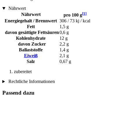
Nährwert
[1]
Nährwert
pro 100 g
Energiegehalt / Brennwert
306 / 73 kj / kcal
Fett
1,5 g
davon gesättigte Fettsäuren
0,6 g
Kohlenhydrate
12 g
davon Zucker
2,2 g
Ballaststoffe
1,4 g
Eiweiß
2,1 g
Salz
0,67 g
zubereitet
Rechtliche Informationen
Passend dazu