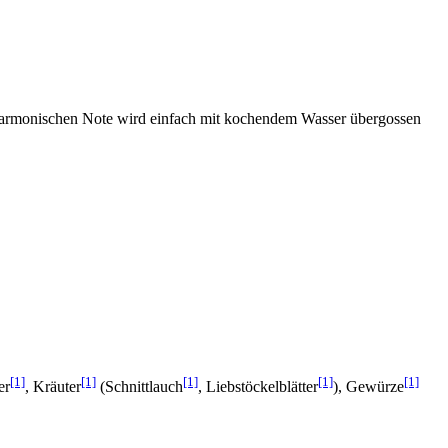
g-harmonischen Note wird einfach mit kochendem Wasser übergossen
[1]
[1]
[1]
[1]
[1]
er
, Kräuter
(Schnittlauch
, Liebstöckelblätter
), Gewürze