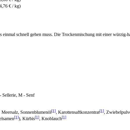
4,76 € / kg)
n es einmal schnell gehen muss. Die Trockenmischung mit einer würzi
- Sellerie, M - Senf
[1]
[1]
, Meersalz, Sonnenblumenöl
, Karottensaftkonzentrat
, Zwiebelpulv
[1]
[1]
[1]
elsamen
), Kürbis
, Knoblauch