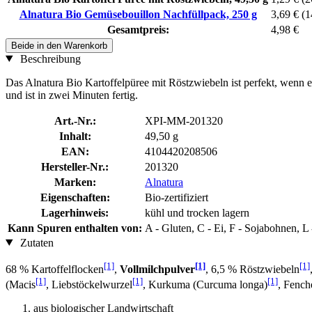
Alnatura Bio Gemüsebouillon Nachfüllpack, 250 g
3,69 €
(1
Gesamtpreis:
4,98 €
Beide in den Warenkorb
Beschreibung
Das Alnatura Bio Kartoffelpüree mit Röstzwiebeln ist perfekt, wen
und ist in zwei Minuten fertig.
Art.-Nr.:
XPI-MM-201320
Inhalt:
49,50 g
EAN:
4104420208506
Hersteller-Nr.:
201320
Marken:
Alnatura
Eigenschaften:
Bio-zertifiziert
Lagerhinweis:
kühl und trocken lagern
Kann Spuren enthalten von:
A - Gluten, C - Ei, F - Sojabohnen, L 
Zutaten
[1]
[1]
[1]
68 % Kartoffelflocken
,
Vollmilchpulver
, 6,5 % Röstzwiebeln
[1]
[1]
[1]
(Macis
, Liebstöckelwurzel
, Kurkuma (Curcuma longa)
, Fench
aus biologischer Landwirtschaft