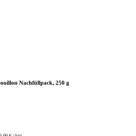
uillon Nachfüllpack, 250 g
6,06 € / kg)