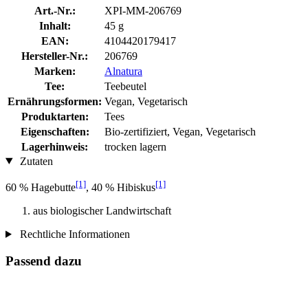
Art.-Nr.:
XPI-MM-206769
Inhalt:
45 g
EAN:
4104420179417
Hersteller-Nr.:
206769
Marken:
Alnatura
Tee:
Teebeutel
Ernährungsformen:
Vegan, Vegetarisch
Produktarten:
Tees
Eigenschaften:
Bio-zertifiziert, Vegan, Vegetarisch
Lagerhinweis:
trocken lagern
Zutaten
[1]
[1]
60 % Hagebutte
, 40 % Hibiskus
aus biologischer Landwirtschaft
Rechtliche Informationen
Passend dazu