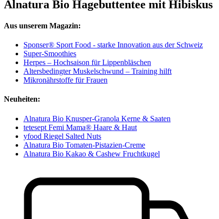
Alnatura Bio Hagebuttentee mit Hibiskus
Aus unserem Magazin:
Sponser® Sport Food - starke Innovation aus der Schweiz
Super-Smoothies
Herpes – Hochsaison für Lippenbläschen
Altersbedingter Muskelschwund – Training hilft
Mikronährstoffe für Frauen
Neuheiten:
Alnatura Bio Knusper-Granola Kerne & Saaten
tetesept Femi Mama® Haare & Haut
yfood Riegel Salted Nuts
Alnatura Bio Tomaten-Pistazien-Creme
Alnatura Bio Kakao & Cashew Fruchtkugel