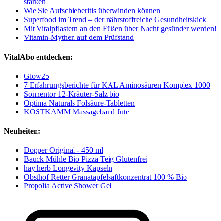
stärken
Wie Sie Aufschieberitis überwinden können
Superfood im Trend – der nährstoffreiche Gesundheitskick
Mit Vitalpflastern an den Füßen über Nacht gesünder werden!
Vitamin-Mythen auf dem Prüfstand
VitalAbo entdecken:
Glow25
7 Erfahrungsberichte für KAL Aminosäuren Komplex 1000
Sonnentor 12-Kräuter-Salz bio
Optima Naturals Folsäure-Tabletten
KOSTKAMM Massageband Jute
Neuheiten:
Dopper Original - 450 ml
Bauck Mühle Bio Pizza Teig Glutenfrei
hay herb Longevity Kapseln
Obsthof Retter Granatapfelsaftkonzentrat 100 % Bio
Propolia Active Shower Gel