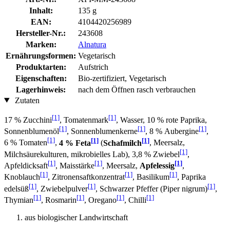
Inhalt:
135 g
EAN:
4104420256989
Hersteller-Nr.:
243608
Marken:
Alnatura
Ernährungsformen:
Vegetarisch
Produktarten:
Aufstrich
Eigenschaften:
Bio-zertifiziert, Vegetarisch
Lagerhinweis:
nach dem Öffnen rasch verbrauchen
Zutaten
[1]
[1]
17 % Zucchini
, Tomatenmark
, Wasser, 10 % rote Paprika,
[1]
[1]
[1]
Sonnenblumenöl
, Sonnenblumenkerne
, 8 % Aubergine
,
[1]
[1]
[1]
6 % Tomaten
,
4 % Feta
(
Schafmilch
, Meersalz,
[1]
Milchsäurekulturen, mikrobielles Lab), 3,8 % Zwiebel
,
[1]
[1]
[1]
Apfeldicksaft
, Maisstärke
, Meersalz,
Apfelessig
,
[1]
[1]
[1]
Knoblauch
, Zitronensaftkonzentrat
, Basilikum
, Paprika
[1]
[1]
[1]
edelsüß
, Zwiebelpulver
, Schwarzer Pfeffer (Piper nigrum)
,
[1]
[1]
[1]
[1]
Thymian
, Rosmarin
, Oregano
, Chilli
aus biologischer Landwirtschaft