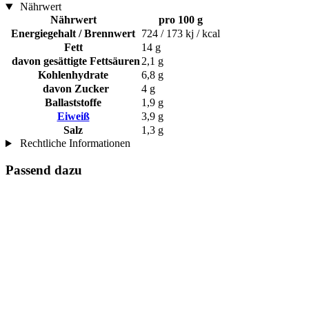
Nährwert
Nährwert
pro 100 g
Energiegehalt / Brennwert
724 / 173 kj / kcal
Fett
14 g
davon gesättigte Fettsäuren
2,1 g
Kohlenhydrate
6,8 g
davon Zucker
4 g
Ballaststoffe
1,9 g
Eiweiß
3,9 g
Salz
1,3 g
Rechtliche Informationen
Passend dazu