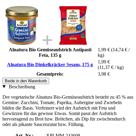
Alnatura Bio Gemüseaufstrich Antipasti
1,99 €
(14,74 € /
Feta, 135 g
kg)
1,99 €
Alnatura Bio Dinkelkräcker Sesam, 175 g
(11,37 € / kg)
Gesamtpreis:
3,98 €
Beide in den Warenkorb
Beschreibung
Der vegetarische Alnatura Bio-Gemüseaufstrich besteht zu 45 % aus
Gemüse: Zucchini, Tomate, Paprika, Aubergine und Zwiebeln
bilden die Basis. Verfeinert wird der Aufstrich mit Feta und
Gewürzen für das gewisse Etwas. Somit passt der Aufstrich
hervorragend zu Brot bzw. Brötchen, als Dip für zwischendurch
oder als pikante Saucenzutat bzw. Füllung.
Art.-Nr.:
XPI-MM-243608