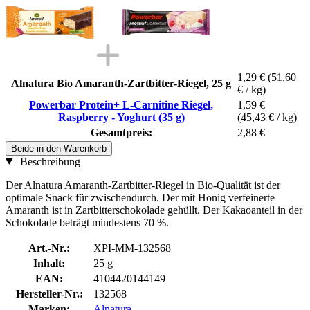
1,29 €
(51,60
Alnatura Bio Amaranth-Zartbitter-Riegel, 25 g
€ / kg)
Powerbar Protein+ L-Carnitine Riegel,
1,59 €
Raspberry - Yoghurt (35 g)
(45,43 € / kg)
Gesamtpreis:
2,88 €
Beide in den Warenkorb
Beschreibung
Der Alnatura Amaranth-Zartbitter-Riegel in Bio-Qualität ist der
optimale Snack für zwischendurch. Der mit Honig verfeinerte
Amaranth ist in Zartbitterschokolade gehüllt. Der Kakaoanteil in der
Schokolade beträgt mindestens 70 %.
Art.-Nr.:
XPI-MM-132568
Inhalt:
25 g
EAN:
4104420144149
Hersteller-Nr.:
132568
Marken:
Alnatura