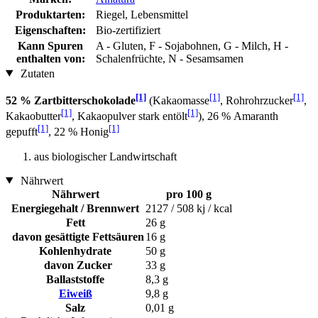
Produktarten:
Riegel, Lebensmittel
Eigenschaften:
Bio-zertifiziert
Kann Spuren
A - Gluten, F - Sojabohnen, G - Milch, H -
enthalten von:
Schalenfrüchte, N - Sesamsamen
Zutaten
[1]
[1]
[1]
52 % Zartbitterschokolade
(Kakaomasse
, Rohrohrzucker
,
[1]
[1]
Kakaobutter
, Kakaopulver stark entölt
), 26 % Amaranth
[1]
[1]
gepufft
, 22 % Honig
aus biologischer Landwirtschaft
Nährwert
Nährwert
pro 100 g
Energiegehalt / Brennwert
2127 / 508 kj / kcal
Fett
26 g
davon gesättigte Fettsäuren
16 g
Kohlenhydrate
50 g
davon Zucker
33 g
Ballaststoffe
8,3 g
Eiweiß
9,8 g
Salz
0,01 g