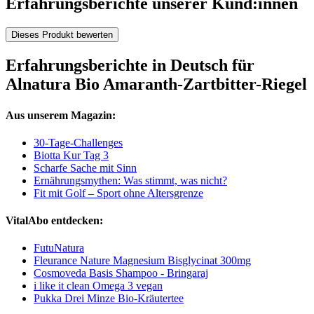
Erfahrungsberichte unserer Kund:innen
Dieses Produkt bewerten
Erfahrungsberichte in Deutsch für
Alnatura Bio Amaranth-Zartbitter-Riegel
Aus unserem Magazin:
30-Tage-Challenges
Biotta Kur Tag 3
Scharfe Sache mit Sinn
Ernährungsmythen: Was stimmt, was nicht?
Fit mit Golf – Sport ohne Altersgrenze
VitalAbo entdecken:
FutuNatura
Fleurance Nature Magnesium Bisglycinat 300mg
Cosmoveda Basis Shampoo - Bringaraj
i like it clean Omega 3 vegan
Pukka Drei Minze Bio-Kräutertee