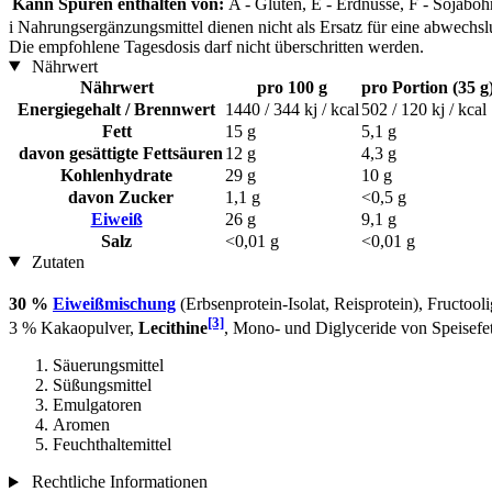
Kann Spuren enthalten von:
A - Gluten, E - Erdnüsse, F - Sojaboh
i
Nahrungsergänzungsmittel dienen nicht als Ersatz für eine abwechs
Die empfohlene Tagesdosis darf nicht überschritten werden.
Nährwert
Nährwert
pro 100 g
pro Portion (35 g
Energiegehalt / Brennwert
1440 / 344 kj / kcal
502 / 120 kj / kcal
Fett
15 g
5,1 g
davon gesättigte Fettsäuren
12 g
4,3 g
Kohlenhydrate
29 g
10 g
davon Zucker
1,1 g
<0,5 g
Eiweiß
26 g
9,1 g
Salz
<0,01 g
<0,01 g
Zutaten
30 %
Eiweißmischung
(Erbsenprotein-Isolat, Reisprotein), Fructo
[3]
3 % Kakaopulver,
Lecithine
, Mono- und Diglyceride von Speisefe
Säuerungsmittel
Süßungsmittel
Emulgatoren
Aromen
Feuchthaltemittel
Rechtliche Informationen