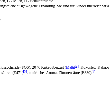
nen, G - Milch, H - Schalenfrüchte
lungsreiche ausgewogene Ernährung. Sie sind für Kinder unerreichbar
)
[2]
oligosaccharide (FOS), 20 % Kakaoüberzug (
Maltit
, Kokosfett, Kakao
[3]
[1]
ttsäuren (E471)
, natürliches Aroma, Zitronensäure (E330)