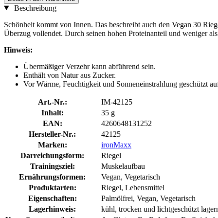
Beschreibung
Schönheit kommt von Innen. Das beschreibt auch den Vegan 30 Riege
Überzug vollendet. Durch seinen hohen Proteinanteil und weniger als
Hinweis:
Übermäßiger Verzehr kann abführend sein.
Enthält von Natur aus Zucker.
Vor Wärme, Feuchtigkeit und Sonneneinstrahlung geschützt a
Art.-Nr.:
IM-42125
Inhalt:
35 g
EAN:
4260648131252
Hersteller-Nr.:
42125
Marken:
ironMaxx
Darreichungsform:
Riegel
Trainingsziel:
Muskelaufbau
Ernährungsformen:
Vegan, Vegetarisch
Produktarten:
Riegel, Lebensmittel
Eigenschaften:
Palmölfrei, Vegan, Vegetarisch
Lagerhinweis:
kühl, trocken und lichtgeschützt lager