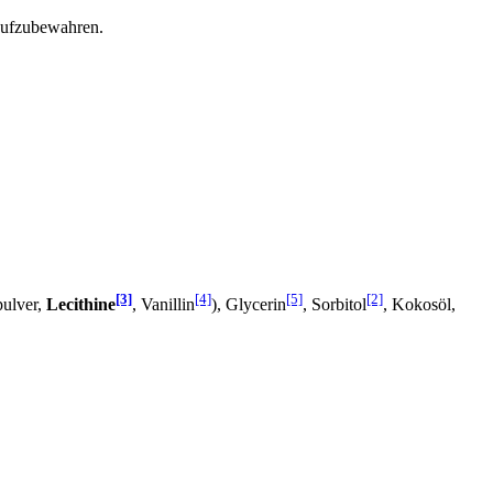
 aufzubewahren.
[3]
[4]
[5]
[2]
pulver,
Lecithine
, Vanillin
), Glycerin
, Sorbitol
, Kokosöl,