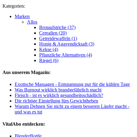
Kategorien:
Marken
Allos
Brotaufstriche (37)
Cerealien (20)
Getreidewaffeln (1)
Honig & Agavendicksaft (3)
Kekse (4)
Pflanzliche Alternativen (4)
Riegel (6)
Aus unserem Magazin:
Exotische Massagen - Entspannung pur für die kühlen Tage
Was Burnout wirklich brandgefährlich macht
Fleisch - ist es wirklich gesundheitsschädlich?
Die richtige Einstellung fürs Gewichtheben
Warum Dehnen Sie nicht zu einem besseren Läufer macht -
und was es tut
VitalAbo entdecken:
BlenderBottle