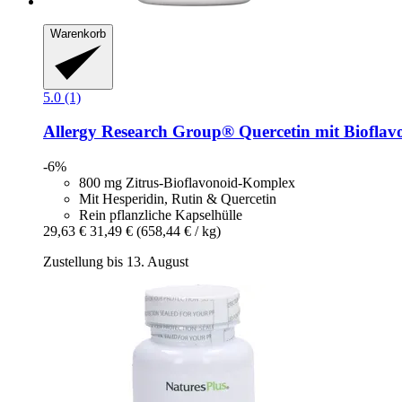
Warenkorb
5.0 (1)
Allergy Research Group®
Quercetin mit Bioflav
-6%
800 mg Zitrus-Bioflavonoid-Komplex
Mit Hesperidin, Rutin & Quercetin
Rein pflanzliche Kapselhülle
29,63 €
31,49 €
(658,44 € / kg)
Zustellung bis 13. August