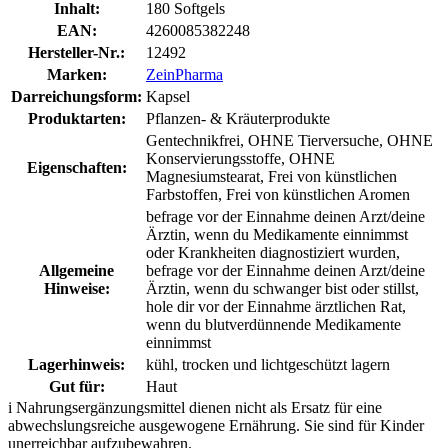
Inhalt:
180 Softgels
EAN:
4260085382248
Hersteller-Nr.:
12492
Marken:
ZeinPharma
Darreichungsform:
Kapsel
Produktarten:
Pflanzen- & Kräuterprodukte
Gentechnikfrei, OHNE Tierversuche, OHNE
Konservierungsstoffe, OHNE
Eigenschaften:
Magnesiumstearat, Frei von künstlichen
Farbstoffen, Frei von künstlichen Aromen
befrage vor der Einnahme deinen Arzt/deine
Ärztin, wenn du Medikamente einnimmst
oder Krankheiten diagnostiziert wurden,
Allgemeine
befrage vor der Einnahme deinen Arzt/deine
Hinweise:
Ärztin, wenn du schwanger bist oder stillst,
hole dir vor der Einnahme ärztlichen Rat,
wenn du blutverdünnende Medikamente
einnimmst
Lagerhinweis:
kühl, trocken und lichtgeschützt lagern
Gut für:
Haut
i
Nahrungsergänzungsmittel dienen nicht als Ersatz für eine
abwechslungsreiche ausgewogene Ernährung. Sie sind für Kinder
unerreichbar aufzubewahren.