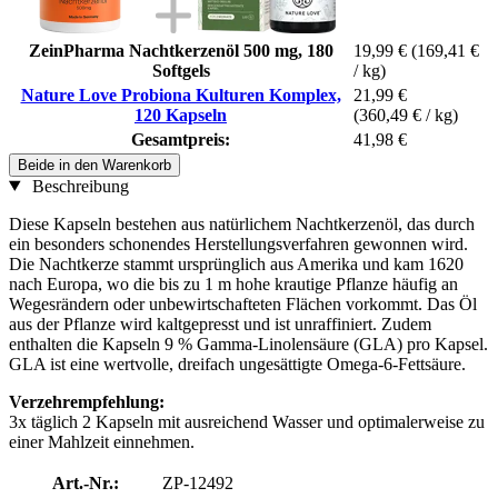
ZeinPharma Nachtkerzenöl 500 mg, 180
19,99 €
(169,41 €
Softgels
/ kg)
Nature Love Probiona Kulturen Komplex,
21,99 €
120 Kapseln
(360,49 € / kg)
Gesamtpreis:
41,98 €
Beide in den Warenkorb
Beschreibung
Diese Kapseln bestehen aus natürlichem Nachtkerzenöl, das durch
ein besonders schonendes Herstellungsverfahren gewonnen wird.
Die Nachtkerze stammt ursprünglich aus Amerika und kam 1620
nach Europa, wo die bis zu 1 m hohe krautige Pflanze häufig an
Wegesrändern oder unbewirtschafteten Flächen vorkommt. Das Öl
aus der Pflanze wird kaltgepresst und ist unraffiniert. Zudem
enthalten die Kapseln 9 % Gamma-Linolensäure (GLA) pro Kapsel.
GLA ist eine wertvolle, dreifach ungesättigte Omega-6-Fettsäure.
Verzehrempfehlung:
3x täglich 2 Kapseln mit ausreichend Wasser und optimalerweise zu
einer Mahlzeit einnehmen.
Art.-Nr.:
ZP-12492