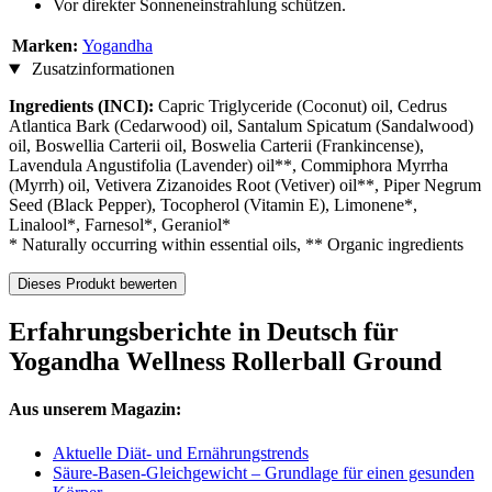
Vor direkter Sonneneinstrahlung schützen.
Marken:
Yogandha
Zusatzinformationen
Ingredients (INCI):
Capric Triglyceride (Coconut) oil, Cedrus
Atlantica Bark (Cedarwood) oil, Santalum Spicatum (Sandalwood)
oil, Boswellia Carterii oil, Boswelia Carterii (Frankincense),
Lavendula Angustifolia (Lavender) oil**, Commiphora Myrrha
(Myrrh) oil, Vetivera Zizanoides Root (Vetiver) oil**, Piper Negrum
Seed (Black Pepper), Tocopherol (Vitamin E), Limonene*,
Linalool*, Farnesol*, Geraniol*
* Naturally occurring within essential oils, ** Organic ingredients
Dieses Produkt bewerten
Erfahrungsberichte in Deutsch für
Yogandha Wellness Rollerball Ground
Aus unserem Magazin:
Aktuelle Diät- und Ernährungstrends
Säure-Basen-Gleichgewicht – Grundlage für einen gesunden