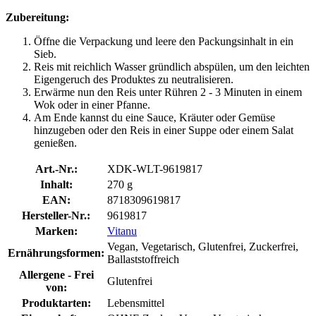
Zubereitung:
Öffne die Verpackung und leere den Packungsinhalt in ein
Sieb.
Reis mit reichlich Wasser gründlich abspülen, um den leichten
Eigengeruch des Produktes zu neutralisieren.
Erwärme nun den Reis unter Rühren 2 - 3 Minuten in einem
Wok oder in einer Pfanne.
Am Ende kannst du eine Sauce, Kräuter oder Gemüse
hinzugeben oder den Reis in einer Suppe oder einem Salat
genießen.
Art.-Nr.:
XDK-WLT-9619817
Inhalt:
270 g
EAN:
8718309619817
Hersteller-Nr.:
9619817
Marken:
Vitanu
Vegan, Vegetarisch, Glutenfrei, Zuckerfrei,
Ernährungsformen:
Ballaststoffreich
Allergene - Frei
Glutenfrei
von:
Produktarten:
Lebensmittel