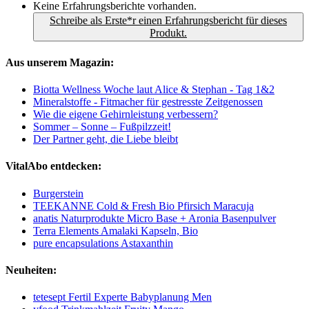
Keine Erfahrungsberichte vorhanden.
Schreibe als Erste*r einen Erfahrungsbericht für dieses
Produkt.
Aus unserem Magazin:
Biotta Wellness Woche laut Alice & Stephan - Tag 1&2
Mineralstoffe - Fitmacher für gestresste Zeitgenossen
Wie die eigene Gehirnleistung verbessern?
Sommer – Sonne – Fußpilzzeit!
Der Partner geht, die Liebe bleibt
VitalAbo entdecken:
Burgerstein
TEEKANNE Cold & Fresh Bio Pfirsich Maracuja
anatis Naturprodukte Micro Base + Aronia Basenpulver
Terra Elements Amalaki Kapseln, Bio
pure encapsulations Astaxanthin
Neuheiten:
tetesept Fertil Experte Babyplanung Men