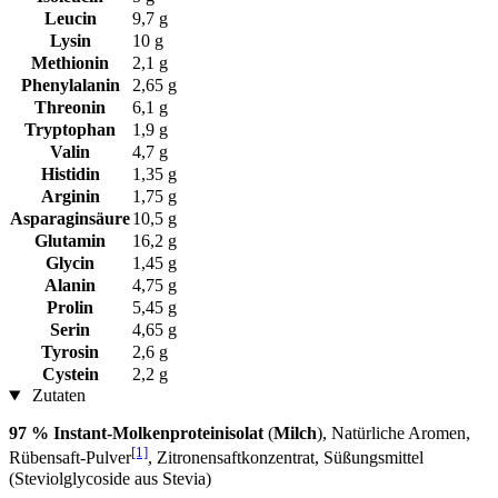
Leucin
9,7 g
Lysin
10 g
Methionin
2,1 g
Phenylalanin
2,65 g
Threonin
6,1 g
Tryptophan
1,9 g
Valin
4,7 g
Histidin
1,35 g
Arginin
1,75 g
Asparaginsäure
10,5 g
Glutamin
16,2 g
Glycin
1,45 g
Alanin
4,75 g
Prolin
5,45 g
Serin
4,65 g
Tyrosin
2,6 g
Cystein
2,2 g
Zutaten
97 % Instant-Molkenproteinisolat
(
Milch
), Natürliche Aromen,
[1]
Rübensaft-Pulver
, Zitronensaftkonzentrat, Süßungsmittel
(Steviolglycoside aus Stevia)