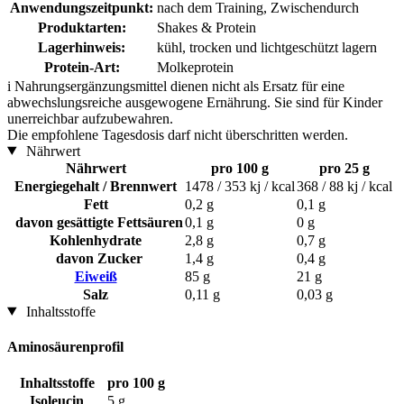
Anwendungszeitpunkt:
nach dem Training, Zwischendurch
Produktarten:
Shakes & Protein
Lagerhinweis:
kühl, trocken und lichtgeschützt lagern
Protein-Art:
Molkeprotein
i
Nahrungsergänzungsmittel dienen nicht als Ersatz für eine
abwechslungsreiche ausgewogene Ernährung. Sie sind für Kinder
unerreichbar aufzubewahren.
Die empfohlene Tagesdosis darf nicht überschritten werden.
Nährwert
Nährwert
pro 100 g
pro 25 g
Energiegehalt / Brennwert
1478 / 353 kj / kcal
368 / 88 kj / kcal
Fett
0,2 g
0,1 g
davon gesättigte Fettsäuren
0,1 g
0 g
Kohlenhydrate
2,8 g
0,7 g
davon Zucker
1,4 g
0,4 g
Eiweiß
85 g
21 g
Salz
0,11 g
0,03 g
Inhaltsstoffe
Aminosäurenprofil
Inhaltsstoffe
pro 100 g
Isoleucin
5 g