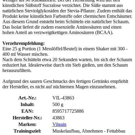
künstlichen Süßstoff Sucralose verzichtet. Die Süße stammt aus
natürlichen Steviolglykosiden der Stevia-Pflanze. Zudem enthält das
Produkt keine künstlichen Farbstoffe oder chemischen Entschäumer.
Aus diesem Grund entsteht beim Schütteln ein natürlicher Schaum.
Das Isolat liefert dir zudem essenzielle Aminosäuren und einen
hohen Anteil an verzweigtkettigen Aminosäuren (BCAA).
Verzehrempfehlung:
Eine 25 g Portion (1 Messlöffel/Beutel) in einem Shaker mit 300 -
400 ml Wasser mischen.
Nach dem Schütteln etwa 20 Sekunden warten, bis sich der Schaum
reduziert hat. Idealerweise durch ein Sieb gießen, um den Schaum
herauszufiltern.
Aufgrund des sauren Geschmacks des fertigen Getränks empfiehlt
der Hersteller, es nicht auf nüchternen Magen einzunehmen.
Art.-Nr.:
VIL-43863
Inhalt:
500 g
EAN:
8595717725886
Hersteller-Nr.:
43863
Marken:
Vilgain
Trainingsziel:
Muskelaufbau, Abnehmen - Fettabbau