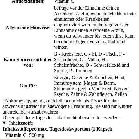
Antioxidantien:
Vitamin C
befrage vor der Einnahme deinen
Arzt/deine Ärztin, wenn du Medikamente
einnimmst oder Krankheiten
diagnostiziert wurden, befrage vor der
Allgemeine Hinweise:
Einnahme deinen Arzt/deine Ärztin,
wenn du schwanger bist oder stillst, kann
bei übermäßigem Verzehr abführend
wirken
B - Krebstiere, C - Ei, D - Fisch, F -
Kann Spuren enthalten
Sojabohnen, G - Milch, H -
von:
Schalenfrüchte, O - Schwefeloxid und
Sulfite, P - Lupinen
Energie, Gelenke & Knochen, Haut,
Immunsystem, Magen & Darm,
Gut für:
Stimmung - gegen Müdigkeit, Nerven,
Psyche, Zähne & Zahnfleisch, Zellen
i
Nahrungsergänzungsmittel dienen nicht als Ersatz für eine
abwechslungsreiche ausgewogene Ernährung. Sie sind für Kinder
unerreichbar aufzubewahren.
Die empfohlene Tagesdosis darf nicht überschritten werden.
Inhaltsstoffe
Inhaltsstoffe
pro max. Tagesdosis/-portion (1 Kapsel)
Vitamin C
500 mg