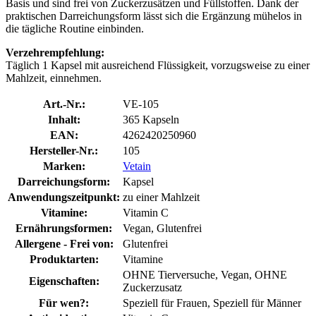
Basis und sind frei von Zuckerzusätzen und Füllstoffen. Dank der
praktischen Darreichungsform lässt sich die Ergänzung mühelos in
die tägliche Routine einbinden.
Verzehrempfehlung:
Täglich 1 Kapsel mit ausreichend Flüssigkeit, vorzugsweise zu einer
Mahlzeit, einnehmen.
Art.-Nr.:
VE-105
Inhalt:
365 Kapseln
EAN:
4262420250960
Hersteller-Nr.:
105
Marken:
Vetain
Darreichungsform:
Kapsel
Anwendungszeitpunkt:
zu einer Mahlzeit
Vitamine:
Vitamin C
Ernährungsformen:
Vegan, Glutenfrei
Allergene - Frei von:
Glutenfrei
Produktarten:
Vitamine
OHNE Tierversuche, Vegan, OHNE
Eigenschaften:
Zuckerzusatz
Für wen?:
Speziell für Frauen, Speziell für Männer