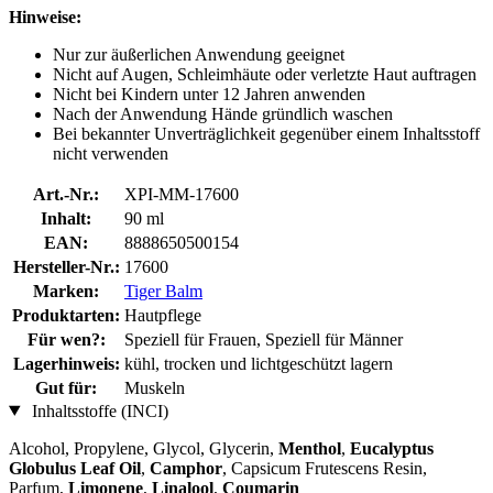
Hinweise:
Nur zur äußerlichen Anwendung geeignet
Nicht auf Augen, Schleimhäute oder verletzte Haut auftragen
Nicht bei Kindern unter 12 Jahren anwenden
Nach der Anwendung Hände gründlich waschen
Bei bekannter Unverträglichkeit gegenüber einem Inhaltsstoff
nicht verwenden
Art.-Nr.:
XPI-MM-17600
Inhalt:
90 ml
EAN:
8888650500154
Hersteller-Nr.:
17600
Marken:
Tiger Balm
Produktarten:
Hautpflege
Für wen?:
Speziell für Frauen, Speziell für Männer
Lagerhinweis:
kühl, trocken und lichtgeschützt lagern
Gut für:
Muskeln
Inhaltsstoffe (INCI)
Alcohol, Propylene, Glycol, Glycerin,
Menthol
,
Eucalyptus
Globulus Leaf Oil
,
Camphor
, Capsicum Frutescens Resin,
Parfum,
Limonene
,
Linalool
,
Coumarin