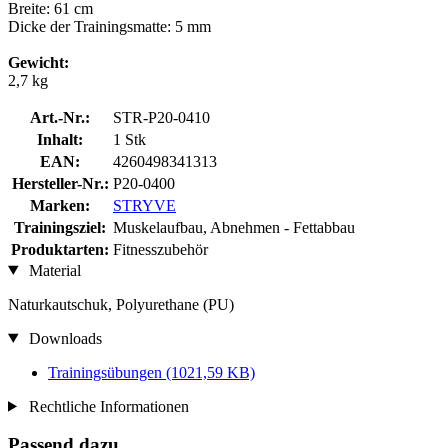
Breite: 61 cm
Dicke der Trainingsmatte: 5 mm
Gewicht:
2,7 kg
Art.-Nr.:
STR-P20-0410
Inhalt:
1 Stk
EAN:
4260498341313
Hersteller-Nr.:
P20-0400
Marken:
STRYVE
Trainingsziel:
Muskelaufbau, Abnehmen - Fettabbau
Produktarten:
Fitnesszubehör
Material
Naturkautschuk, Polyurethane (PU)
Downloads
Trainingsübungen
(1021,59 KB)
Rechtliche Informationen
Passend dazu