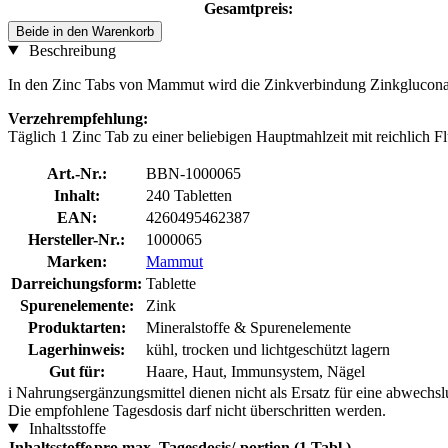
Gesamtpreis:
Beide in den Warenkorb
Beschreibung
In den Zinc Tabs von Mammut wird die Zinkverbindung Zinkgluconat,
Verzehrempfehlung:
Täglich 1 Zinc Tab zu einer beliebigen Hauptmahlzeit mit reichlich F
Art.-Nr.:
BBN-1000065
Inhalt:
240 Tabletten
EAN:
4260495462387
Hersteller-Nr.:
1000065
Marken:
Mammut
Darreichungsform:
Tablette
Spurenelemente:
Zink
Produktarten:
Mineralstoffe & Spurenelemente
Lagerhinweis:
kühl, trocken und lichtgeschützt lagern
Gut für:
Haare, Haut, Immunsystem, Nägel
i
Nahrungsergänzungsmittel dienen nicht als Ersatz für eine abwechs
Die empfohlene Tagesdosis darf nicht überschritten werden.
Inhaltsstoffe
Inhaltsstoffe
pro max. Tagesdosis/-portion (1 Tabl.)