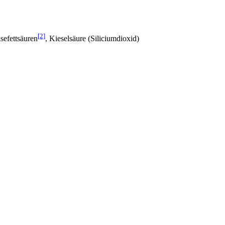
[2]
sefettsäuren
, Kieselsäure (Siliciumdioxid)