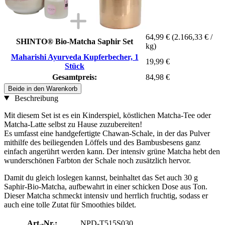
64,99 €
(2.166,33 € /
SHINTO® Bio-Matcha Saphir Set
kg)
Maharishi Ayurveda Kupferbecher, 1
19,99 €
Stück
Gesamtpreis:
84,98 €
Beide in den Warenkorb
Beschreibung
Mit diesem Set ist es ein Kinderspiel, köstlichen Matcha-Tee oder
Matcha-Latte selbst zu Hause zuzubereiten!
Es umfasst eine handgefertigte Chawan-Schale, in der das Pulver
mithilfe des beiliegenden Löffels und des Bambusbesens ganz
einfach angerührt werden kann. Der intensiv grüne Matcha hebt den
wunderschönen Farbton der Schale noch zusätzlich hervor.
Damit du gleich loslegen kannst, beinhaltet das Set auch 30 g
Saphir-Bio-Matcha, aufbewahrt in einer schicken Dose aus Ton.
Dieser Matcha schmeckt intensiv und herrlich fruchtig, sodass er
auch eine tolle Zutat für Smoothies bildet.
Art.-Nr.:
NPD-T515S030