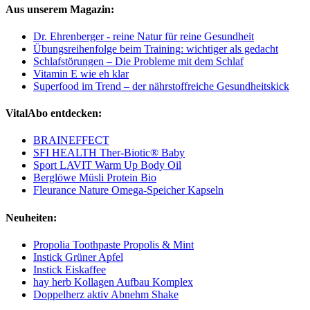
Aus unserem Magazin:
Dr. Ehrenberger - reine Natur für reine Gesundheit
Übungsreihenfolge beim Training: wichtiger als gedacht
Schlafstörungen – Die Probleme mit dem Schlaf
Vitamin E wie eh klar
Superfood im Trend – der nährstoffreiche Gesundheitskick
VitalAbo entdecken:
BRAINEFFECT
SFI HEALTH Ther-Biotic® Baby
Sport LAVIT Warm Up Body Oil
Berglöwe Müsli Protein Bio
Fleurance Nature Omega-Speicher Kapseln
Neuheiten:
Propolia Toothpaste Propolis & Mint
Instick Grüner Apfel
Instick Eiskaffee
hay herb Kollagen Aufbau Komplex
Doppelherz aktiv Abnehm Shake