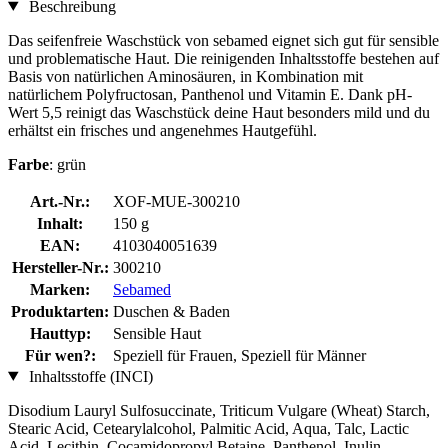
Beschreibung
Das seifenfreie Waschstück von sebamed eignet sich gut für sensible
und problematische Haut. Die reinigenden Inhaltsstoffe bestehen auf
Basis von natürlichen Aminosäuren, in Kombination mit
natürlichem Polyfructosan, Panthenol und Vitamin E. Dank pH-
Wert 5,5 reinigt das Waschstück deine Haut besonders mild und du
erhältst ein frisches und angenehmes Hautgefühl.
Farbe
: grün
Art.-Nr.:
XOF-MUE-300210
Inhalt:
150 g
EAN:
4103040051639
Hersteller-Nr.:
300210
Marken:
Sebamed
Produktarten:
Duschen & Baden
Hauttyp:
Sensible Haut
Für wen?:
Speziell für Frauen, Speziell für Männer
Inhaltsstoffe (INCI)
Disodium Lauryl Sulfosuccinate, Triticum Vulgare (Wheat) Starch,
Stearic Acid, Cetearylalcohol, Palmitic Acid, Aqua, Talc, Lactic
Acid, Lecithin, Cocamidopropyl Betaine, Panthenol, Inulin,