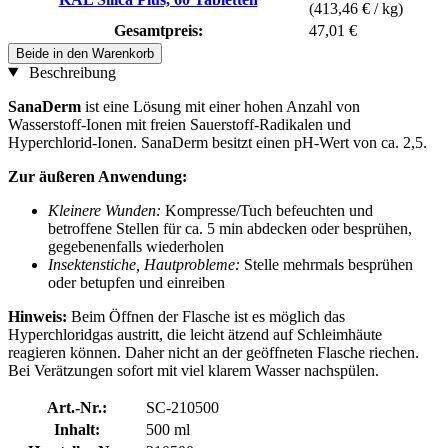
(413,46 € / kg)
Gesamtpreis:
47,01 €
Beide in den Warenkorb
Beschreibung
SanaDerm
ist eine Lösung mit einer hohen Anzahl von
Wasserstoff-Ionen mit freien Sauerstoff-Radikalen und
Hyperchlorid-Ionen. SanaDerm besitzt einen pH-Wert von ca. 2,5.
Zur äußeren Anwendung:
Kleinere Wunden:
Kompresse/Tuch befeuchten und
betroffene Stellen für ca. 5 min abdecken oder besprühen,
gegebenenfalls wiederholen
Insektenstiche, Hautprobleme:
Stelle mehrmals besprühen
oder betupfen und einreiben
Hinweis:
Beim Öffnen der Flasche ist es möglich das
Hyperchloridgas austritt, die leicht ätzend auf Schleimhäute
reagieren können. Daher nicht an der geöffneten Flasche riechen.
Bei Verätzungen sofort mit viel klarem Wasser nachspülen.
Art.-Nr.:
SC-210500
Inhalt:
500 ml