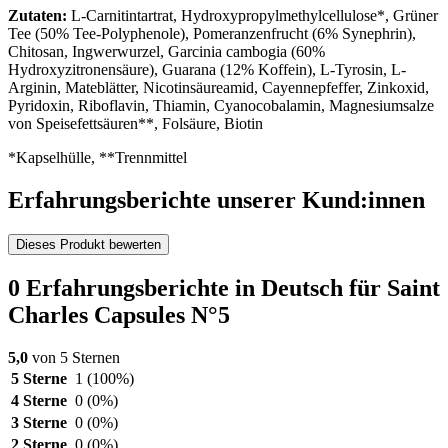
Zutaten:
L-Carnitintartrat, Hydroxypropylmethylcellulose*, Grüner
Tee (50% Tee-Polyphenole), Pomeranzenfrucht (6% Synephrin),
Chitosan, Ingwerwurzel, Garcinia cambogia (60%
Hydroxyzitronensäure), Guarana (12% Koffein), L-Tyrosin, L-
Arginin, Mateblätter, Nicotinsäureamid, Cayennepfeffer, Zinkoxid,
Pyridoxin, Riboflavin, Thiamin, Cyanocobalamin, Magnesiumsalze
von Speisefettsäuren**, Folsäure, Biotin
*Kapselhülle, **Trennmittel
Erfahrungsberichte unserer Kund:innen
Dieses Produkt bewerten
0 Erfahrungsberichte in Deutsch für Saint
Charles Capsules N°5
5,0
von 5 Sternen
5 Sterne
1
(100%)
4 Sterne
0
(0%)
3 Sterne
0
(0%)
2 Sterne
0
(0%)