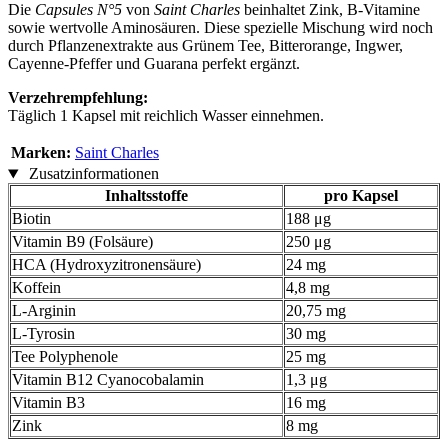
Die
Capsules N°5
von
Saint Charles
beinhaltet Zink, B-Vitamine
sowie wertvolle Aminosäuren. Diese spezielle Mischung wird noch
durch Pflanzenextrakte aus Grünem Tee, Bitterorange, Ingwer,
Cayenne-Pfeffer und Guarana perfekt ergänzt.
Verzehrempfehlung:
Täglich 1 Kapsel mit reichlich Wasser einnehmen.
Marken:
Saint Charles
Zusatzinformationen
Inhaltsstoffe
pro Kapsel
Biotin
188 μg
Vitamin B9 (Folsäure)
250 μg
HCA (Hydroxyzitronensäure)
24 mg
Koffein
4,8 mg
L-Arginin
20,75 mg
L-Tyrosin
30 mg
Tee Polyphenole
25 mg
Vitamin B12 Cyanocobalamin
1,3 μg
Vitamin B3
16 mg
Zink
8 mg