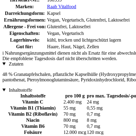
Marken:
Raab Vitalfood
Darreichungsform:
Kapsel
Ernährungsformen:
Vegan, Vegetarisch, Glutenfrei, Laktosefrei
Allergene - Frei von:
Glutenfrei, Laktosefrei
Eigenschaften:
Vegan, Vegetarisch
Lagerhinweis:
kühl, trocken und lichtgeschützt lagern
Gut für:
Haare, Haut, Nägel, Zellen
i
Nahrungsergänzungsmittel dienen nicht als Ersatz für eine abwechs
Die empfohlene Tagesdosis darf nicht überschritten werden.
Zutaten
48 % Granatapfelschalen, pflanzliche Kapselhülle (Hydroxypropylmet
pantothenat, Pteroylmonoglutaminsäure, Pyridoxinhydrochlorid, Ribo
Inhaltsstoffe
Inhaltsstoffe
pro 100 g
pro max. Tagesdosis/-po
Vitamin C
2.400 mg
24 mg
Vitamin B1 (Thiamin)
55 mg
0,55 mg
Vitamin B2 (Riboflavin)
70 mg
0,7 mg
Niacin
800 mg
8 mg
Vitamin B6
70 mg
0,7 mg
Folsäure
12.000 mcg
120 mcg