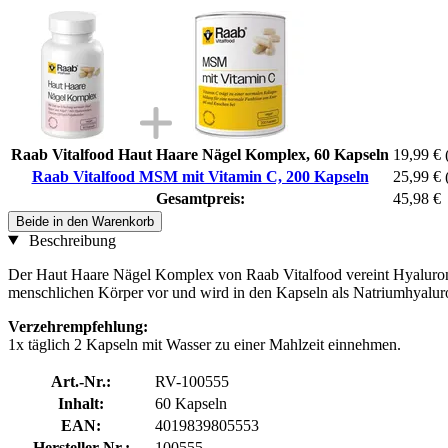
Raab Vitalfood Haut Haare Nägel Komplex, 60 Kapseln
19,99 €
Raab Vitalfood MSM mit Vitamin C, 200 Kapseln
25,99 €
Gesamtpreis:
45,98 €
Beide in den Warenkorb
Beschreibung
Der Haut Haare Nägel Komplex von Raab Vitalfood vereint Hyaluron
menschlichen Körper vor und wird in den Kapseln als Natriumhyaluron
Verzehrempfehlung:
1x täglich 2 Kapseln mit Wasser zu einer Mahlzeit einnehmen.
Art.-Nr.:
RV-100555
Inhalt:
60 Kapseln
EAN:
4019839805553
Hersteller-Nr.:
100555