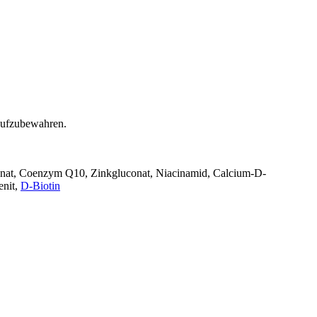
 aufzubewahren.
uronat, Coenzym Q10, Zinkgluconat, Niacinamid, Calcium-D-
enit,
D‑Biotin