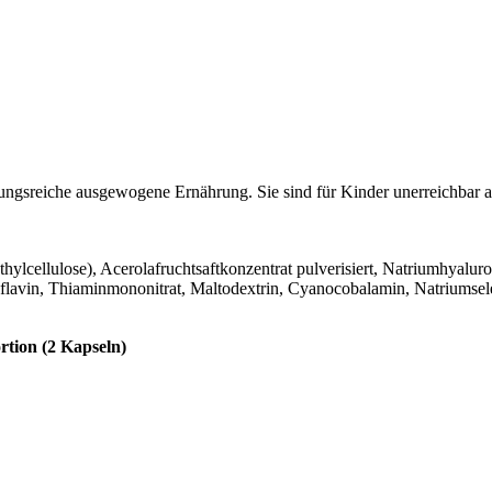
lungsreiche ausgewogene Ernährung. Sie sind für Kinder unerreichbar
hylcellulose), Acerolafruchtsaftkonzentrat pulverisiert, Natriumhyal
flavin, Thiaminmononitrat, Maltodextrin, Cyanocobalamin, Natriumsel
rtion (2 Kapseln)