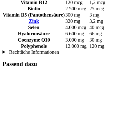
Vitamin B12
120 mcg
1,2 mcg
Biotin
2.500 mcg
25 mcg
Vitamin B5 (Pantothensäure)
300 mg
3 mg
Zink
320 mg
3,2 mg
Selen
4.000 mcg
40 mcg
Hyaluronsäure
6.600 mg
66 mg
Coenzyme Q10
3.000 mg
30 mg
Polyphenole
12.000 mg
120 mg
Rechtliche Informationen
Passend dazu