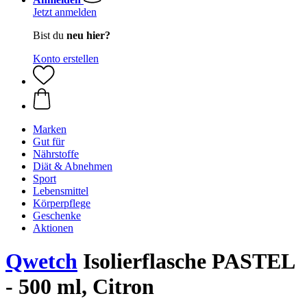
Jetzt anmelden
Bist du
neu hier?
Konto erstellen
Marken
Gut für
Nährstoffe
Diät & Abnehmen
Sport
Lebensmittel
Körperpflege
Geschenke
Aktionen
Qwetch
Isolierflasche PASTEL
- 500 ml, Citron