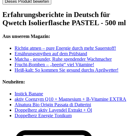
Dieses Produkt bewerten
Erfahrungsberichte in Deutsch für
Qwetch Isolierflasche PASTEL - 500 ml
Aus unserem Magazin:
Richtig atmen – pure Energie durch mehr Sauerstoff!
Ernährungsmythen auf dem Prüfstand
Matcha - gesunder, Ruhe spendender Wachmacher
Frucht-Bomben – „beerig“ viel Vitamine!
Heiß-kalt: So kommen Sie gesund durchs Aprilwetter!
Neuheiten:
Instick Banane
aktiv Coenzym Q10 + Magnesium + B-Vitamine EXTRA
Alnatura Bio Origin Passata di Datterini
Doppelherz aktiv Lavendel Extrakt + Öl
Doppelherz Energie Tonikum